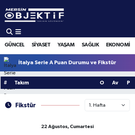
GÜNCEL
Mersin Hava Durumu
SİYASET
Mersin Trafik Yoğunluk Haritası
GÜNCEL
SİYASET
YAŞAM
SAĞLIK
EKONOMİ
YAŞAM
Süper Lig Puan Durumu ve Fikstür
İtalya Serie A Puan Durumu ve Fikstür
SAĞLIK
Tüm Manşetler
#
Takım
O
Av
P
EKONOMİ
Son Dakika Haberleri
SPOR
Haber Arşivi
Fikstür
KÜLTÜR-SANAT
22 Ağustos, Cumartesi
EĞİTİM