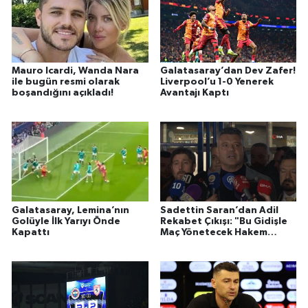
Mauro Icardi, Wanda Nara
Galatasaray’dan Dev Zafer!
ile bugün resmi olarak
Liverpool’u 1-0 Yenerek
boşandığını açıkladı!
Avantajı Kaptı
Galatasaray, Lemina’nın
Sadettin Saran’dan Adil
Golüyle İlk Yarıyı Önde
Rekabet Çıkışı: "Bu Gidişle
Kapattı
Maç Yönetecek Hakem
Kalmayacak"