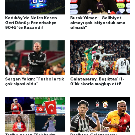
Kadıköy’de Nefes Kesen
Burak Yılmaz: "Galibiyet
Geri Dönüş: Fenerbahçe
almayı çok istiyorduk ama
90+5’te Kazandı!
olmadı"
Sergen Yalçın: “Futbol artık
Galatasaray, Beşiktaş’ı 1-
çok siyasi oldu”
0’lık skorla mağlup etti!