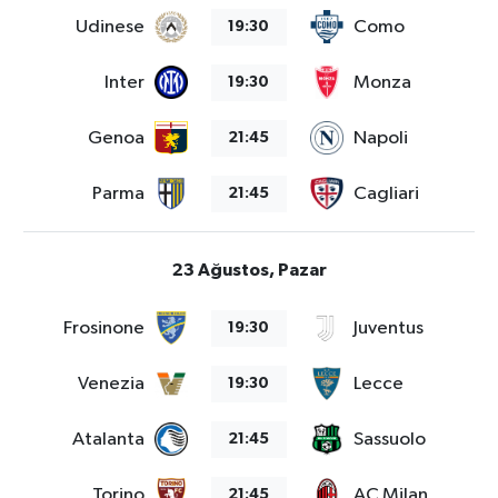
Udinese
Como
19:30
Inter
Monza
19:30
Genoa
Napoli
21:45
Parma
Cagliari
21:45
23 Ağustos, Pazar
Frosinone
Juventus
19:30
Venezia
Lecce
19:30
Atalanta
Sassuolo
21:45
Torino
AC Milan
21:45