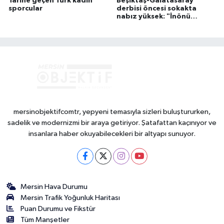
Tarihe geçen Türk kadın
Beşiktaş-Galatasaray
sporcular
derbisi öncesi sokakta
nabız yüksek: "İnönü
yanacak"
mersinobjektifcomtr, yepyeni temasıyla sizleri buluştururken,
sadelik ve modernizmi bir araya getiriyor. Şatafattan kaçınıyor ve
insanlara haber okuyabilecekleri bir altyapı sunuyor.
Mersin Hava Durumu
Mersin Trafik Yoğunluk Haritası
Puan Durumu ve Fikstür
Tüm Manşetler