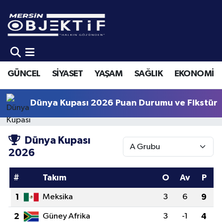
GÜNCEL
Mersin Hava Durumu
SİYASET
Mersin Trafik Yoğunluk Haritası
GÜNCEL
SİYASET
YAŞAM
SAĞLIK
EKONOMİ
YAŞAM
Süper Lig Puan Durumu ve Fikstür
Dünya Kupası 2026 Puan Durumu ve Fikstür
SAĞLIK
Tüm Manşetler
EKONOMİ
Son Dakika Haberleri
Dünya Kupası
2026
SPOR
Haber Arşivi
#
Takım
O
Av
P
KÜLTÜR-SANAT
1
Meksika
3
6
9
EĞİTİM
2
Güney Afrika
3
-1
4