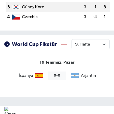
3
Güney Kore
3
-1
3
4
Czechia
3
-4
1
World Cup Fikstür
19 Temmuz, Pazar
İspanya
Arjantin
0-0