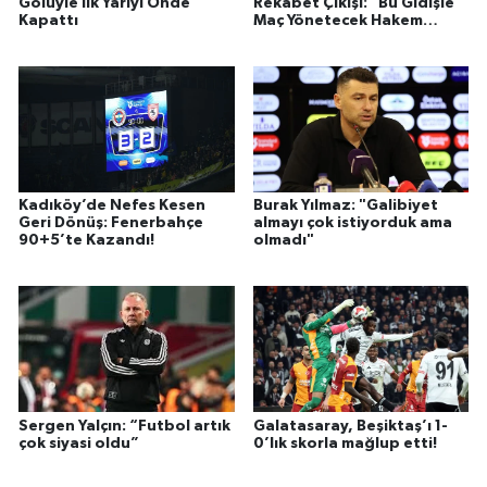
Golüyle İlk Yarıyı Önde
Rekabet Çıkışı: "Bu Gidişle
Kapattı
Maç Yönetecek Hakem
Kalmayacak"
Kadıköy’de Nefes Kesen
Burak Yılmaz: "Galibiyet
Geri Dönüş: Fenerbahçe
almayı çok istiyorduk ama
90+5’te Kazandı!
olmadı"
Sergen Yalçın: “Futbol artık
Galatasaray, Beşiktaş’ı 1-
çok siyasi oldu”
0’lık skorla mağlup etti!