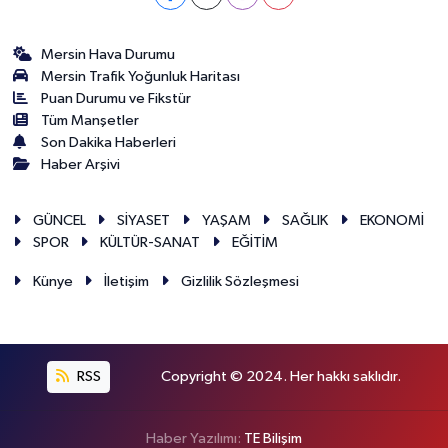
Mersin Hava Durumu
Mersin Trafik Yoğunluk Haritası
Puan Durumu ve Fikstür
Tüm Manşetler
Son Dakika Haberleri
Haber Arşivi
GÜNCEL
SİYASET
YAŞAM
SAĞLIK
EKONOMİ
SPOR
KÜLTÜR-SANAT
EĞİTİM
Künye
İletişim
Gizlilik Sözleşmesi
RSS
Copyright © 2024. Her hakkı saklıdır.
Haber Yazılımı:
TE Bilişim