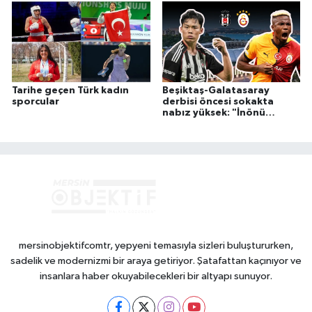
Tarihe geçen Türk kadın
Beşiktaş-Galatasaray
sporcular
derbisi öncesi sokakta
nabız yüksek: "İnönü
yanacak"
mersinobjektifcomtr, yepyeni temasıyla sizleri buluştururken,
sadelik ve modernizmi bir araya getiriyor. Şatafattan kaçınıyor ve
insanlara haber okuyabilecekleri bir altyapı sunuyor.