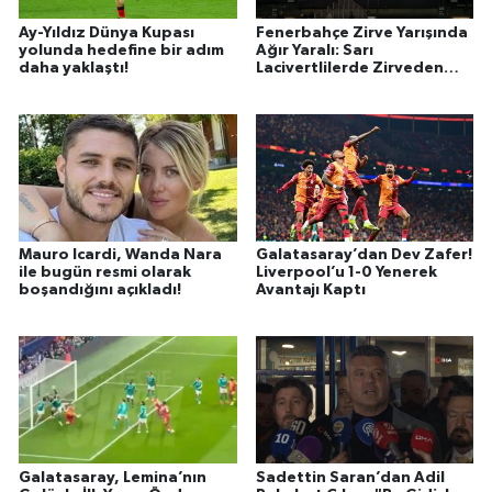
Ay-Yıldız Dünya Kupası
Fenerbahçe Zirve Yarışında
yolunda hedefine bir adım
Ağır Yaralı: Sarı
daha yaklaştı!
Lacivertlilerde Zirveden
Düşüş Sürüyor
Mauro Icardi, Wanda Nara
Galatasaray’dan Dev Zafer!
ile bugün resmi olarak
Liverpool’u 1-0 Yenerek
boşandığını açıkladı!
Avantajı Kaptı
Galatasaray, Lemina’nın
Sadettin Saran’dan Adil