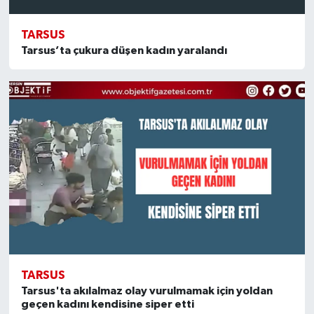
TARSUS
Tarsus’ta çukura düşen kadın yaralandı
TARSUS
Tarsus'ta akılalmaz olay vurulmamak için yoldan
geçen kadını kendisine siper etti