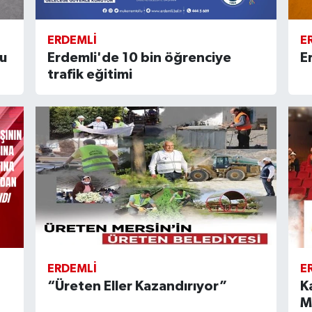
ERDEMLI
E
du
Erdemli'de 10 bin öğrenciye
E
trafik eğitimi
ERDEMLI
E
“Üreten Eller Kazandırıyor”
K
M