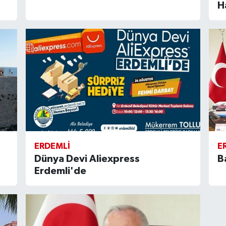
H
ERDEMLI
E
Dünya Devi Aliexpress
B
Erdemli'de