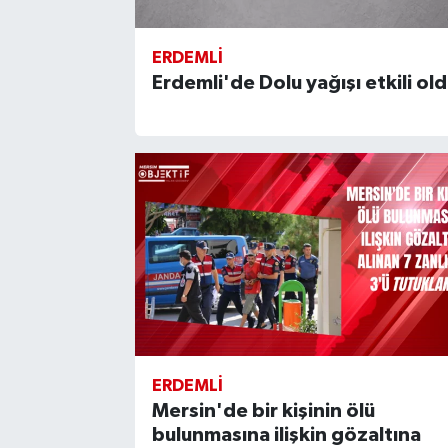
ERDEMLI
Erdemli'de Dolu yağışı etkili ol
ERDEMLI
Mersin'de bir kişinin ölü
bulunmasına ilişkin gözaltına