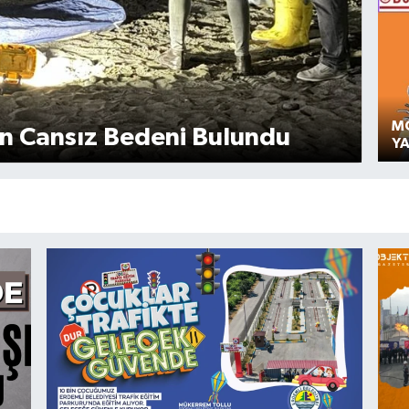
MO
nin Cansız Bedeni Bulundu
Y