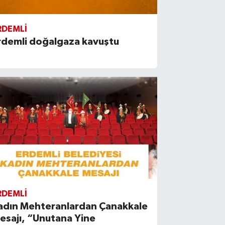
RDEMLI
rdemli doğalgaza kavuştu
RDEMLI
adın Mehteranlardan Çanakkale
esajı, “Unutana Yine