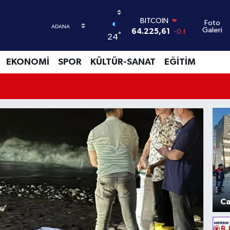
BITCOIN
64.225,61
-0.63
Foto
DOLAR
Galeri
47,7143
0.16
°
24
EURO
55,0317
-0.02
EKONOMİ
SPOR
KÜLTÜR-SANAT
EĞİTİM
STERLİN
64,2463
0.07
GRAM ALTIN
6510.40
0.45
BİST100
13.799
70
Ca