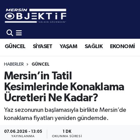
GÜNCEL
Mersin Hava Durumu
SİYASET
Mersin Trafik Yoğunluk Haritası
GÜNCEL
SİYASET
YAŞAM
SAĞLIK
EKONOMİ
YAŞAM
Süper Lig Puan Durumu ve Fikstür
HABERLER
GÜNCEL
SAĞLIK
Tüm Manşetler
Mersin’in Tatil
Kesimlerinde Konaklama
EKONOMİ
Son Dakika Haberleri
Ücretleri Ne Kadar?
SPOR
Haber Arşivi
Yaz sezonunun başlamasıyla birlikte Mersin’de
konaklama fiyatları yeniden gündemde.
KÜLTÜR-SANAT
07.06.2026 - 13:05
1 DK
EĞİTİM
YAYINLANMA
OKUNMA SÜRESI