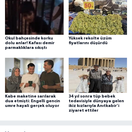
Okul bahçesinde korku
Yüksek rekolte üzüm
dolu anlar! Kafası demir
fiyatlarını düşürdü
parmaklıklara sıkıştı
Kabe maketine sarılarak
34 yıl sonra tüp bebek
dua etmişti: Engelli gencin
tedavisiyle dünyaya gelen
umre hayali gerçek oluyor
ikiz kızlarıyla Anıtkabir’i
ziyaret ettiler