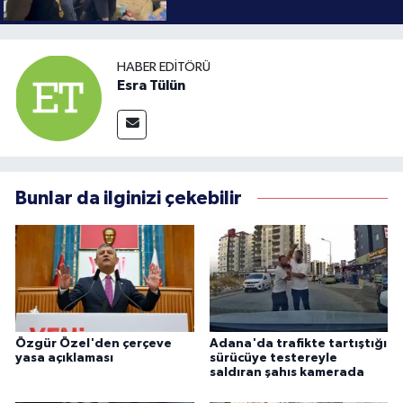
HABER EDITÖRÜ
Esra Tülün
Bunlar da ilginizi çekebilir
Özgür Özel'den çerçeve
Adana'da trafikte tartıştığı
yasa açıklaması
sürücüye testereyle
saldıran şahıs kamerada