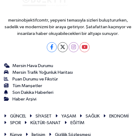
mersinobjektifcomtr, yepyeni temasıyla sizleri buluştururken,
sadelik ve modernizmi bir araya getiriyor. Şatafattan kaçınıyor ve
insanlara haber okuyabilecekleri bir altyapı sunuyor.
Mersin Hava Durumu
Mersin Trafik Yoğunluk Haritası
Puan Durumu ve Fikstür
Tüm Manşetler
Son Dakika Haberleri
Haber Arşivi
GÜNCEL
SİYASET
YAŞAM
SAĞLIK
EKONOMİ
SPOR
KÜLTÜR-SANAT
EĞİTİM
Künye
İletişim
Gizlilik Sözleşmesi