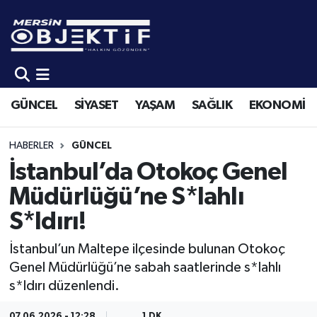
GÜNCEL
Mersin Hava Durumu
SİYASET
Mersin Trafik Yoğunluk Haritası
GÜNCEL
SİYASET
YAŞAM
SAĞLIK
EKONOMİ
YAŞAM
Süper Lig Puan Durumu ve Fikstür
HABERLER
GÜNCEL
SAĞLIK
Tüm Manşetler
İstanbul’da Otokoç Genel
Müdürlüğü’ne S*lahlı
EKONOMİ
Son Dakika Haberleri
S*ldırı!
SPOR
Haber Arşivi
İstanbul’un Maltepe ilçesinde bulunan Otokoç
Genel Müdürlüğü’ne sabah saatlerinde s*lahlı
KÜLTÜR-SANAT
s*ldırı düzenlendi.
EĞİTİM
07.06.2026 - 12:28
1 DK