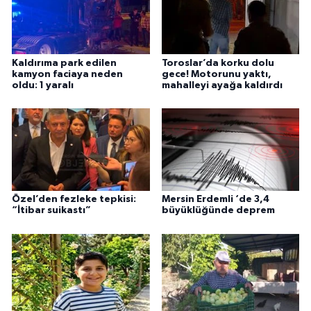
Kaldırıma park edilen
Toroslar’da korku dolu
kamyon faciaya neden
gece! Motorunu yaktı,
oldu: 1 yaralı
mahalleyi ayağa kaldırdı
Özel’den fezleke tepkisi:
Mersin Erdemli ‘de 3,4
“İtibar suikastı”
büyüklüğünde deprem