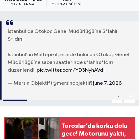
YAYINLANMA
OKUNMA SÜRESI
İstanbul’da Otokoç Genel Müdürlüğü’ne S*lahlı
S*ldırı!
İstanbul’un Maltepe ilçesinde bulunan Otokoç Genel
Müdürlüğü’ne sabah saatlerinde s*lahlı s*ldırı
düzenlendi.
pic.twitter.com/YD3NyhAVdl
— Mersin Objektif (@mersinobjektif)
June 7, 2026
Paylaş
-
+
A
A
Toroslar’da korku dolu
gece! Motorunu yaktı,