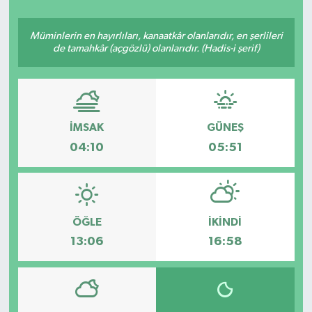
Müminlerin en hayırlıları, kanaatkâr olanlarıdır, en şerlileri
de tamahkâr (açgözlü) olanlarıdır. (Hadis-i şerif)
İMSAK
GÜNEŞ
04:10
05:51
ÖĞLE
İKINDI
13:06
16:58