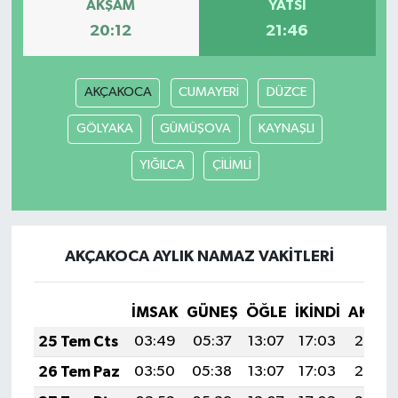
AKŞAM
YATSI
20:12
21:46
AKÇAKOCA
CUMAYERİ
DÜZCE
GÖLYAKA
GÜMÜŞOVA
KAYNAŞLI
YIĞILCA
ÇİLİMLİ
AKÇAKOCA AYLIK NAMAZ VAKITLERI
İMSAK
GÜNEŞ
ÖĞLE
İKINDI
AKŞA
25 Tem Cts
03:49
05:37
13:07
17:03
20:27
26 Tem Paz
03:50
05:38
13:07
17:03
20:26