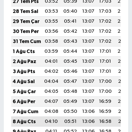
27 Tem Pts
03:52
05:39
13:07
17:03
20:25
28 Tem Sal
03:53
05:40
13:07
17:03
20:24
29 Tem Çar
03:55
05:41
13:07
17:02
20:23
30 Tem Per
03:56
05:42
13:07
17:02
20:22
31 Tem Cum
03:58
05:43
13:07
17:02
20:21
1 Ağu Cts
03:59
05:44
13:07
17:01
20:20
2 Ağu Paz
04:01
05:45
13:07
17:01
20:19
3 Ağu Pts
04:02
05:46
13:07
17:01
20:18
4 Ağu Sal
04:04
05:47
13:07
17:00
20:17
5 Ağu Çar
04:05
05:48
13:07
17:00
20:15
6 Ağu Per
04:07
05:49
13:07
16:59
20:14
7 Ağu Cum
04:08
05:50
13:06
16:59
20:13
8 Ağu Cts
04:10
05:51
13:06
16:58
20:12
9 Ağu Paz
04:11
05:52
13:06
16:58
20:10