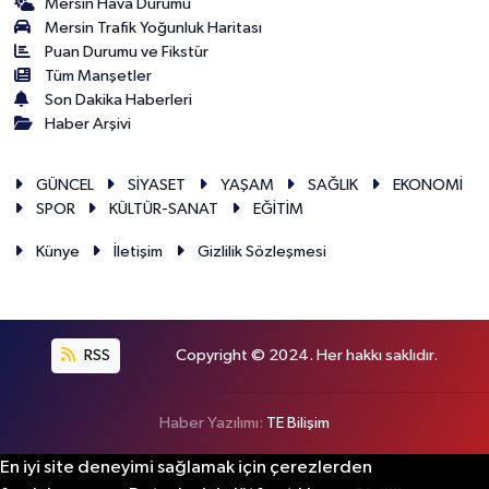
Mersin Hava Durumu
Mersin Trafik Yoğunluk Haritası
Puan Durumu ve Fikstür
Tüm Manşetler
Son Dakika Haberleri
Haber Arşivi
GÜNCEL
SİYASET
YAŞAM
SAĞLIK
EKONOMİ
SPOR
KÜLTÜR-SANAT
EĞİTİM
Künye
İletişim
Gizlilik Sözleşmesi
RSS
Copyright © 2024. Her hakkı saklıdır.
Haber Yazılımı:
TE Bilişim
En iyi site deneyimi sağlamak için çerezlerden