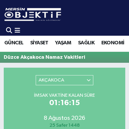
GÜNCEL
Mersin Hava Durumu
SİYASET
Mersin Trafik Yoğunluk Haritası
GÜNCEL
SİYASET
YAŞAM
SAĞLIK
EKONOMİ
YAŞAM
Süper Lig Puan Durumu ve Fikstür
Düzce Akçakoca Namaz Vakitleri
SAĞLIK
Tüm Manşetler
AKÇAKOCA
EKONOMİ
Son Dakika Haberleri
SPOR
Haber Arşivi
İMSAK VAKTINE KALAN SÜRE
01:16:15
KÜLTÜR-SANAT
8 Ağustos 2026
EĞİTİM
25 Safer 1448