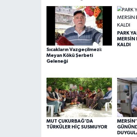
PARK YA
MERSİN 
KALDI
Sıcakların Vazgeçilmezi:
Meyan Kökü Şerbeti
Geleneği
MUT ÇUKURBAĞ’DA
MERSİN
TÜRKÜLER HİÇ SUSMUYOR
GÜNÜND
DUYGUL