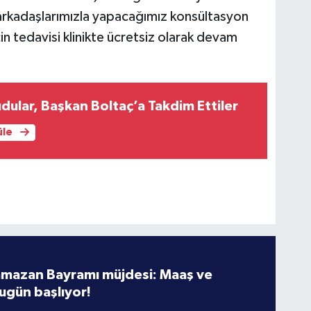
m arkadaşlarımızla yapacağımız konsültasyon
in tedavisi klinikte ücretsiz olarak devam
ular, Başkan Boltaç’a Takdim Ettiler
üle
amazan Bayramı müjdesi: Maaş ve
ugün başlıyor!