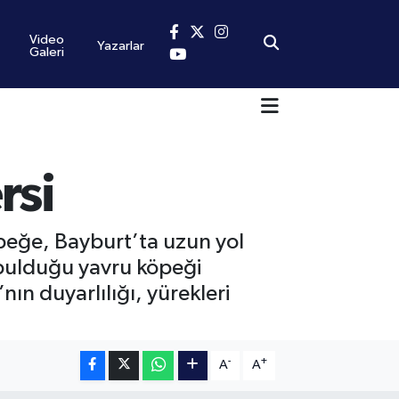
Video
Yazarlar
Galeri
rsi
peğe, Bayburt’ta uzun yol
e bulduğu yavru köpeği
nın duyarlılığı, yürekleri
-
+
A
A