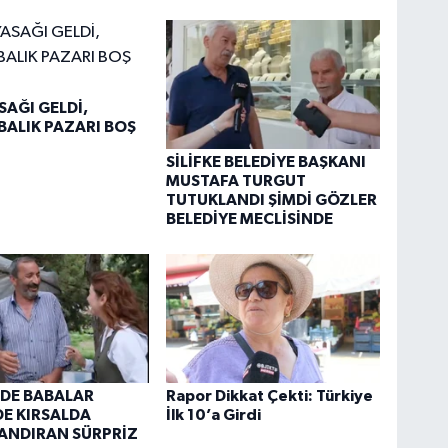
SAĞI GELDİ,
BALIK PAZARI BOŞ
SİLİFKE BELEDİYE BAŞKANI
MUSTAFA TURGUT
TUTUKLANDI ŞİMDİ GÖZLER
BELEDİYE MECLİSİNDE
’DE BABALAR
Rapor Dikkat Çekti: Türkiye
E KIRSALDA
İlk 10’a Girdi
ANDIRAN SÜRPRİZ