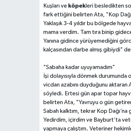
Kuşları ve
köpek
leri besledikten s
fark ettiğini belirten Ata, "Kop Dağ
Yaklaşık 3-4 yıldır bu bölgede hayv
mama verdim. Tam tıra binip gidece
Yanına gidince yürüyemediğini gör
kalçasından darbe almış gibiydi" de
"Sabaha kadar uyuyamadım"
İşi dolayısıyla dönmek durumunda o
vicdan azabını duyduğunu aktaran 
söyledi. Ertesi gün apar topar hayva
belirten Ata, "Yavruyu o gün geti
Sabah kalktım, tekrar Kop Dağı’na 
Yedirdim, içirdim ve Bayburt’ta vete
yapmaya çalıştım. Veteriner hekimle