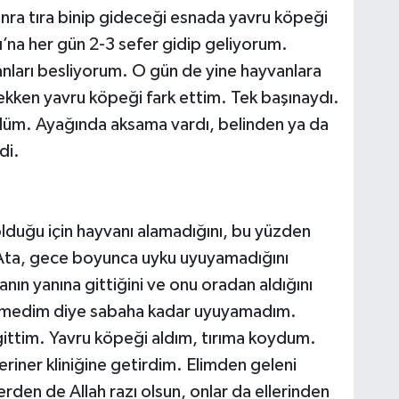
onra tıra binip gideceği esnada yavru köpeği
ı’na her gün 2-3 sefer gidip geliyorum.
anları besliyorum. O gün de yine hayvanlara
kken yavru köpeği fark ettim. Tek başınaydı.
düm. Ayağında aksama vardı, belinden ya da
di.
lduğu için hayvanı alamadığını, bu yüzden
Ata, gece boyunca uyku uyuyamadığını
nın yanına gittiğini ve onu oradan aldığını
remedim diye sabaha kadar uyuyamadım.
gittim. Yavru köpeği aldım, tırıma koydum.
riner kliniğine getirdim. Elimden geleni
rden de Allah razı olsun, onlar da ellerinden