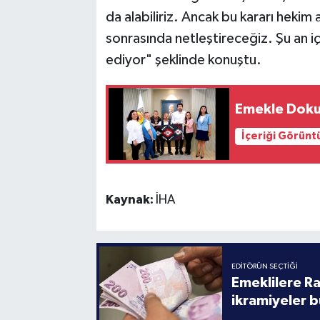
da alabiliriz. Ancak bu kararı heki
sonrasında netleştireceğiz. Şu an iç
ediyor" şeklinde konuştu.
Emekle Dokud
İçeriği Görünt
Kaynak:
İHA
EDITÖRÜN SEÇTIĞI
Emeklilere R
ikramiyeler b