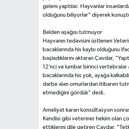
geleni yaptılar. Hayvanlar insanlar
olduğunu biliyorlar" diyerek konuşt
Belden aşağısı tutmuyor
Hayvanın tedavisini üstlenen Veter
bacaklarında his kaybı olduğunu ifa
başladıklarını aktaran Çavdar, "Ya
12’nci ve lumbar birinci vertebralar 
bacaklarında his yok, ayağa kalkab
darbe alan omurlardan itibaren tutm
etmediğini gördük" dedi.
Ameliyat kararı konsültasyon sonras
Kendisi gibi veteriner hekim olan ço
ettiklerini dile getiren Çavdar, "Tet