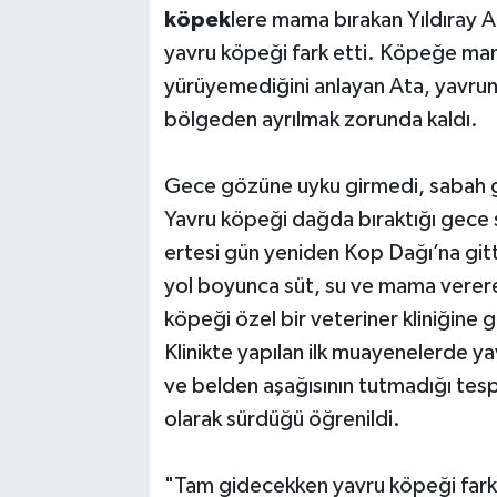
köpek
lere mama bırakan Yıldıray A
yavru köpeği fark etti. Köpeğe mam
yürüyemediğini anlayan Ata, yavrun
bölgeden ayrılmak zorunda kaldı.
Gece gözüne uyku girmedi, sabah 
Yavru köpeği dağda bıraktığı gece 
ertesi gün yeniden Kop Dağı’na gitti
yol boyunca süt, su ve mama vererek
köpeği özel bir veteriner kliniğine g
Klinikte yapılan ilk muayenelerde y
ve belden aşağısının tutmadığı tespi
olarak sürdüğü öğrenildi.
"Tam gidecekken yavru köpeği fark