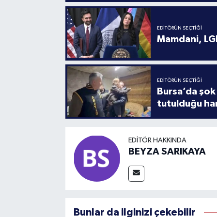
EDITÖRÜN SEÇTIĞI
Mamdani, LGB
EDITÖRÜN SEÇTIĞI
Bursa’da şok 
tutulduğu ha
EDITÖR HAKKINDA
BEYZA SARIKAYA
Bunlar da ilginizi çekebilir