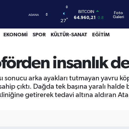
DOLAR
Foto
Galeri
47,7436
0.18
°
27
EURO
55,2510
0.32
EKONOMİ
SPOR
KÜLTÜR-SANAT
EĞİTİM
STERLİN
64,4811
0.38
GRAM ALTIN
6648.99
2.59
förden insanlık de
BİST100
13.779
-14
BITCOIN
ı sonucu arka ayakları tutmayan yavru kö
64.960,21
0.87
sahip çıktı. Dağda tek başına yaralı hald
iniğine getirerek tedavi altına aldıran Ata’