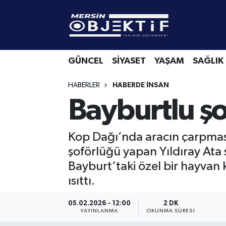
GÜNCEL
Mersin Hava Durumu
GÜNCEL
SİYASET
YAŞAM
SAĞLIK
SİYASET
Mersin Trafik Yoğunluk Haritası
HABERLER
HABERDE INSAN
YAŞAM
Süper Lig Puan Durumu ve Fikstür
Bayburtlu şo
SAĞLIK
Tüm Manşetler
Kop Dağı’nda aracın çarpmas
EKONOMİ
Son Dakika Haberleri
şoförlüğü yapan Yıldıray Ata 
Bayburt’taki özel bir hayvan kl
SPOR
Haber Arşivi
ısıttı.
KÜLTÜR-SANAT
05.02.2026 - 12:00
2 DK
YAYINLANMA
OKUNMA SÜRESI
EĞİTİM