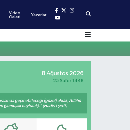
Video
Yazarlar
Galeri
8 Ağustos 2026
25 Safer 1448
arasında geçinebileceği (güzel) ahlâk, Allâhü
m (yumuşak huyluluk)." (Hadis-i şerif)