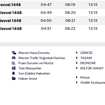
levvel 1448
04:47
06:19
13:15
ulevvel 1448
04:49
06:20
13:15
ulevvel 1448
04:50
06:21
13:15
ulevvel 1448
04:51
06:22
13:15
Mersin Hava Durumu
GÜNCEL
Mersin Trafik Yoğunluk Haritası
YAŞAM
Puan Durumu ve Fikstür
EKONOMİ
Tüm Manşetler
KÜLTÜR-SANAT
Son Dakika Haberleri
Künye
Haber Arşivi
Gizlilik Sözleşm
r