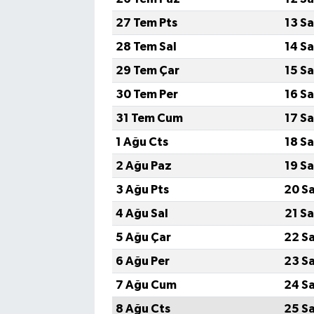
27 Tem Pts
13 S
28 Tem Sal
14 S
29 Tem Çar
15 S
30 Tem Per
16 S
31 Tem Cum
17 S
1 Ağu Cts
18 S
2 Ağu Paz
19 S
3 Ağu Pts
20 S
4 Ağu Sal
21 S
5 Ağu Çar
22 S
6 Ağu Per
23 S
7 Ağu Cum
24 S
8 Ağu Cts
25 S