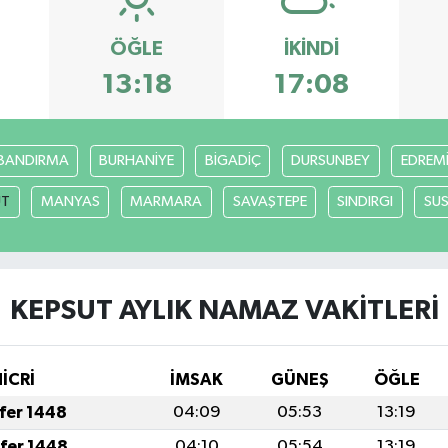
ÖĞLE
İKINDI
6
13:18
17:08
BANDIRMA
BURHANİYE
BİGADİÇ
DURSUNBEY
EDREM
UT
MANYAS
MARMARA
SAVAŞTEPE
SINDIRGI
SUS
KEPSUT AYLIK NAMAZ VAKITLERI
HİCRİ
İMSAK
GÜNEŞ
ÖĞLE
afer 1448
04:09
05:53
13:19
afer 1448
04:10
05:54
13:19