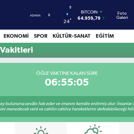
BITCOIN
Foto
Galeri
64.959,79
1.11
°
24
DOLAR
47,7436
0.18
EKONOMİ
SPOR
KÜLTÜR-SANAT
EĞİTİM
EURO
55,2510
0.32
Vakitleri
STERLİN
64,4811
0.38
GRAM ALTIN
6660.55
0.03
ÖĞLE VAKTINE KALAN SÜRE
BİST100
06:55:05
13.779
-14
 şey bulunursa sevâbı hak eder ve imanını kemâle erdirmiş olur: İnsanlar 
ini menedecek verâ ve cahilin cahilce hareketlerini defedebileceği hili