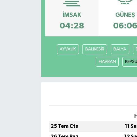
İMSAK
GÜNEŞ
04:28
06:0
AYVALIK
BALIKESİR
BALYA
HAVRAN
KEPS
25 Tem Cts
11 S
26 Tem Paz
12 S