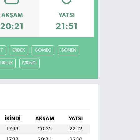
AKŞAM
YATSI
20:21
21:51
İT
ERDEK
GÖMEÇ
GÖNEN
URLUK
İVRİNDİ
İKINDI
AKŞAM
YATSI
17:13
20:35
22:12
17:13
20:34
22:10