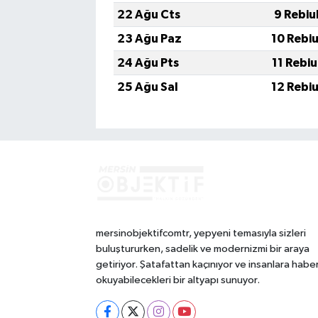
22 Ağu Cts
9 Rebiu
23 Ağu Paz
10 Rebi
24 Ağu Pts
11 Rebi
25 Ağu Sal
12 Rebi
mersinobjektifcomtr, yepyeni temasıyla sizleri
buluştururken, sadelik ve modernizmi bir araya
getiriyor. Şatafattan kaçınıyor ve insanlara habe
okuyabilecekleri bir altyapı sunuyor.