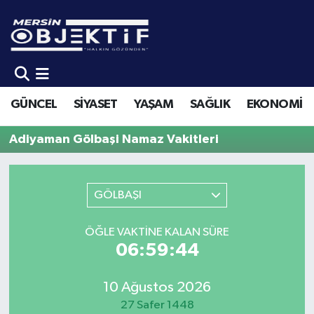
GÜNCEL
Mersin Hava Durumu
SİYASET
Mersin Trafik Yoğunluk Haritası
GÜNCEL
SİYASET
YAŞAM
SAĞLIK
EKONOMİ
YAŞAM
Süper Lig Puan Durumu ve Fikstür
Adiyaman Gölbaşi Namaz Vakitleri
SAĞLIK
Tüm Manşetler
GÖLBAŞI
EKONOMİ
Son Dakika Haberleri
SPOR
Haber Arşivi
ÖĞLE VAKTINE KALAN SÜRE
06:59:44
KÜLTÜR-SANAT
10 Ağustos 2026
EĞİTİM
27 Safer 1448