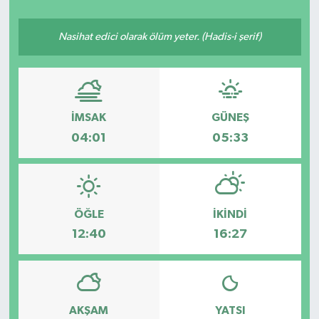
Nasihat edici olarak ölüm yeter. (Hadis-i şerif)
İMSAK
GÜNEŞ
04:01
05:33
ÖĞLE
İKINDI
12:40
16:27
AKŞAM
YATSI