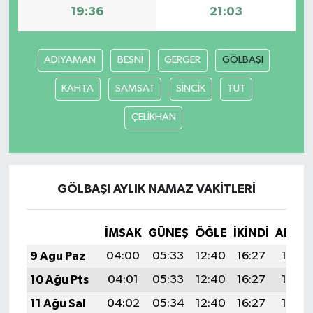
19:36
21:03
ADIYAMAN
BESNİ
GERGER
GÖLBAŞI
KAHTA
SAMSAT
SİNCİK
TUT
ÇELİKHAN
GÖLBAŞI AYLIK NAMAZ VAKITLERI
İMSAK
GÜNEŞ
ÖĞLE
İKINDI
AKŞA
9 Ağu Paz
04:00
05:33
12:40
16:27
19:38
10 Ağu Pts
04:01
05:33
12:40
16:27
19:36
11 Ağu Sal
04:02
05:34
12:40
16:27
19:35