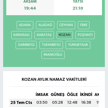
AKŞAM
YATSI
19:44
21:10
ADANA
ALADAĞ
CEYHAN
FEKE
KARAISALI
KARATAŞ
KOZAN
POZANTI
SAİMBEYLİ
TUFANBEYLİ
YUMURTALIK
İMAMOĞLU
KOZAN AYLIK NAMAZ VAKITLERI
İMSAK
GÜNEŞ
ÖĞLE
İKINDI
AKŞA
25 Tem Cts
03:50
05:28
12:48
16:38
19:59