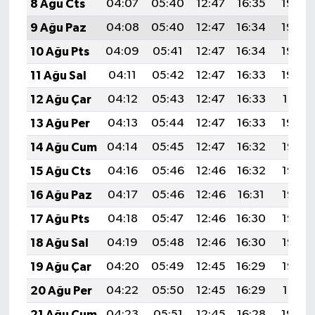
8 Ağu Cts
04:07
05:40
12:47
16:35
19:45
9 Ağu Paz
04:08
05:40
12:47
16:34
19:44
10 Ağu Pts
04:09
05:41
12:47
16:34
19:43
11 Ağu Sal
04:11
05:42
12:47
16:33
19:42
12 Ağu Çar
04:12
05:43
12:47
16:33
19:41
13 Ağu Per
04:13
05:44
12:47
16:33
19:40
14 Ağu Cum
04:14
05:45
12:47
16:32
19:38
15 Ağu Cts
04:16
05:46
12:46
16:32
19:37
16 Ağu Paz
04:17
05:46
12:46
16:31
19:36
17 Ağu Pts
04:18
05:47
12:46
16:30
19:35
18 Ağu Sal
04:19
05:48
12:46
16:30
19:33
19 Ağu Çar
04:20
05:49
12:45
16:29
19:32
20 Ağu Per
04:22
05:50
12:45
16:29
19:31
21 Ağu Cum
04:23
05:51
12:45
16:28
19:29