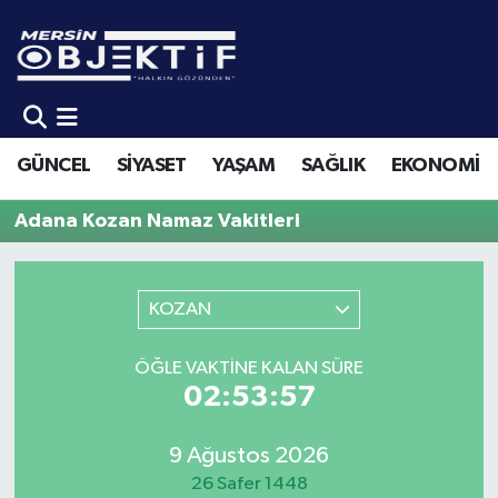
GÜNCEL
Mersin Hava Durumu
SİYASET
Mersin Trafik Yoğunluk Haritası
GÜNCEL
SİYASET
YAŞAM
SAĞLIK
EKONOMİ
YAŞAM
Süper Lig Puan Durumu ve Fikstür
Adana Kozan Namaz Vakitleri
SAĞLIK
Tüm Manşetler
KOZAN
EKONOMİ
Son Dakika Haberleri
SPOR
Haber Arşivi
ÖĞLE VAKTINE KALAN SÜRE
02:53:57
KÜLTÜR-SANAT
9 Ağustos 2026
EĞİTİM
26 Safer 1448