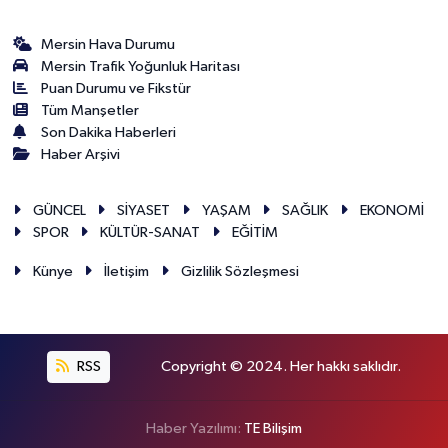
Mersin Hava Durumu
Mersin Trafik Yoğunluk Haritası
Puan Durumu ve Fikstür
Tüm Manşetler
Son Dakika Haberleri
Haber Arşivi
GÜNCEL
SİYASET
YAŞAM
SAĞLIK
EKONOMİ
SPOR
KÜLTÜR-SANAT
EĞİTİM
Künye
İletişim
Gizlilik Sözleşmesi
RSS
Copyright © 2024. Her hakkı saklıdır.
Haber Yazılımı:
TE Bilişim