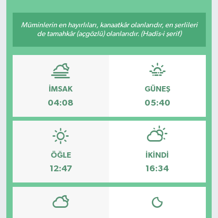
Müminlerin en hayırlıları, kanaatkâr olanlarıdır, en şerlileri
de tamahkâr (açgözlü) olanlarıdır. (Hadis-i şerif)
İMSAK
GÜNEŞ
04:08
05:40
ÖĞLE
İKINDI
12:47
16:34