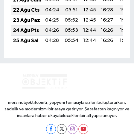
22 Ağu Cts
04:24
05:51
12:45
16:28
19:28
23 Ağu Paz
04:25
05:52
12:45
16:27
19:27
24 Ağu Pts
04:26
05:53
12:44
16:26
19:25
25 Ağu Sal
04:28
05:54
12:44
16:26
19:24
mersinobjektifcomtr, yepyeni temasıyla sizleri buluştururken,
sadelik ve modernizmi bir araya getiriyor. Şatafattan kaçınıyor ve
insanlara haber okuyabilecekleri bir altyapı sunuyor.