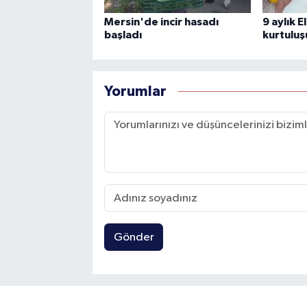
Mersin'de incir hasadı
9 aylık E
başladı
kurtuluş
Yorumlar
Gönder