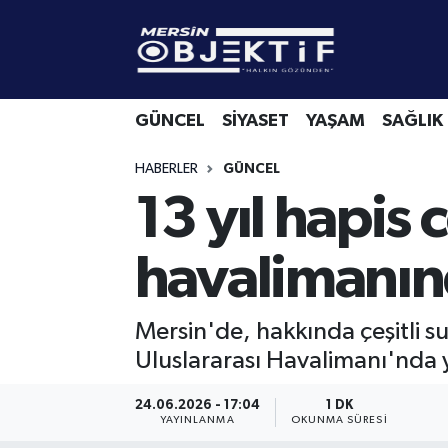
GÜNCEL
Mersin Hava Durumu
GÜNCEL
SİYASET
YAŞAM
SAĞLIK
SİYASET
Mersin Trafik Yoğunluk Haritası
HABERLER
GÜNCEL
YAŞAM
Süper Lig Puan Durumu ve Fikstür
13 yıl hapis 
SAĞLIK
Tüm Manşetler
havalimanın
EKONOMİ
Son Dakika Haberleri
Mersin'de, hakkında çeşitli s
SPOR
Haber Arşivi
Uluslararası Havalimanı'nda 
KÜLTÜR-SANAT
24.06.2026 - 17:04
1 DK
YAYINLANMA
OKUNMA SÜRESI
EĞİTİM