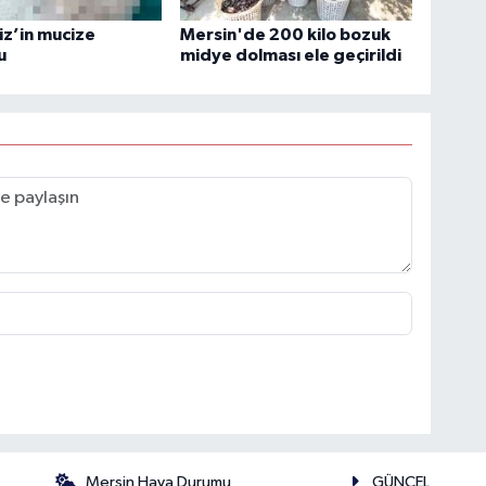
liz’in mucize
Mersin'de 200 kilo bozuk
u
midye dolması ele geçirildi
Mersin Hava Durumu
GÜNCEL