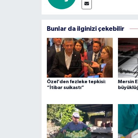
Bunlar da ilginizi çekebilir
Özel’den fezleke tepkisi:
Mersin E
“İtibar suikastı”
büyüklü