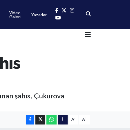
Video
Yazarlar
Galeri
hıs
lunan şahıs, Çukurova
-
+
A
A