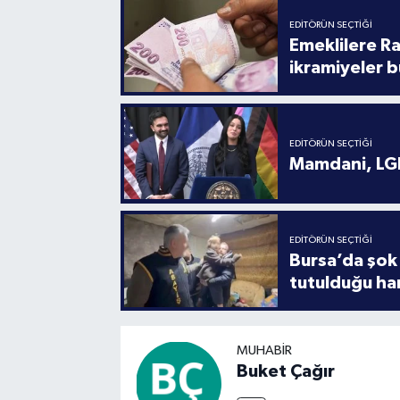
EDITÖRÜN SEÇTIĞI
Emeklilere R
ikramiyeler b
EDITÖRÜN SEÇTIĞI
Mamdani, LGB
EDITÖRÜN SEÇTIĞI
Bursa’da şok 
tutulduğu ha
MUHABIR
Buket Çağır