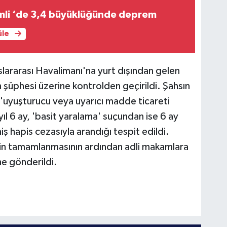
mli ‘de 3,4 büyüklüğünde deprem
üle
slararası Havalimanı'na yurt dışından gelen
in şüphesi üzerine kontrolden geçirildi. Şahsın
'uyuşturucu veya uyarıcı madde ticareti
 6 ay, 'basit yaralama' suçundan ise 6 ay
ş hapis cezasıyla arandığı tespit edildi.
inin tamamlanmasının ardından adli makamlara
ne gönderildi.