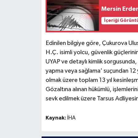
Mersin Erde
İçeriği Görünt
Edinilen bilgiye göre, Çukurova Ulu
H.Ç. isimli yolcu, güvenlik güçlerin
UYAP ve detaylı kimlik sorgusunda, 
yapma veya sağlama' suçundan 12 yıl
olmak üzere toplam 13 yıl kesinleşmi
Gözaltına alınan hükümlü, işlemler
sevk edilmek üzere Tarsus Adliyesi
Kaynak:
İHA