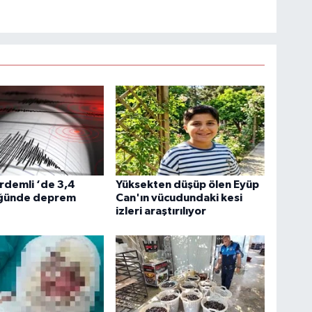
rdemli ‘de 3,4
Yüksekten düşüp ölen Eyüp
ğünde deprem
Can'ın vücudundaki kesi
izleri araştırılıyor