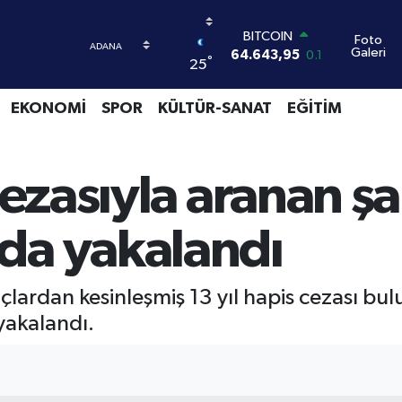
BITCOIN
64.643,95
0.16
Foto
Galeri
DOLAR
°
25
47,6006
0.06
EURO
EKONOMİ
SPOR
KÜLTÜR-SANAT
EĞİTİM
55,0250
0.02
STERLİN
64,2398
0.2
GRAM ALTIN
cezasıyla aranan şa
6500.87
0.12
BİST100
13.799
70
da yakalandı
uçlardan kesinleşmiş 13 yıl hapis cezası bu
yakalandı.