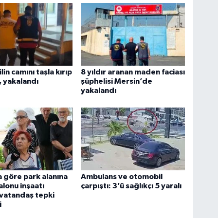
in camını taşla kırıp
8 yıldır aranan maden faciası
, yakalandı
şüphelisi Mersin’de
yakalandı
a göre park alanına
Ambulans ve otomobil
lonu inşaatı
çarpıştı: 3’ü sağlıkçı 5 yaralı
 vatandaş tepki
i