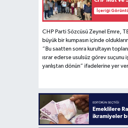
İçeriği Görünt
CHP Parti Sözcüsü Zeynel Emre, T
büyük bir kumpasın içinde oldukları
“Bu saatten sonra kurultayın topla
ısrar ederse usulsüz görev suçunu i
yanlıştan dönün” ifadelerine yer ver
EDITÖRÜN SEÇTIĞI
Emeklilere R
ikramiyeler b