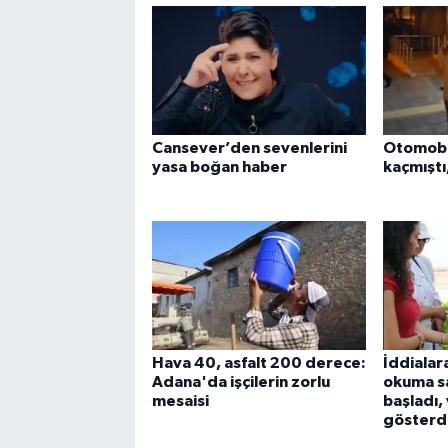
Cansever’den sevenlerini
Otomobil
yasa boğan haber
kaçmıştı
Hava 40, asfalt 200 derece:
İddialar
Adana'da işçilerin zorlu
okuma sa
mesaisi
başladı,
gösterd