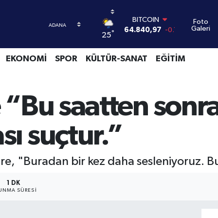
BITCOIN
Foto
Galeri
64.840,97
-0.15
°
25
DOLAR
47,7436
0.18
EKONOMİ
SPOR
KÜLTÜR-SANAT
EĞİTİM
EURO
55,2510
0.32
STERLİN
64,4811
0.38
“Bu saatten sonra
GRAM ALTIN
6660.55
0
BİST100
ı suçtur.”
13.779
-14
e, "Buradan bir kez daha sesleniyoruz. B
1 DK
UNMA SÜRESI