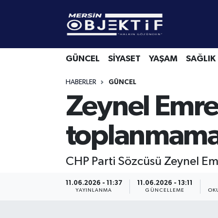
GÜNCEL
Mersin Hava Durumu
GÜNCEL
SİYASET
YAŞAM
SAĞLIK
SİYASET
Mersin Trafik Yoğunluk Haritası
HABERLER
GÜNCEL
YAŞAM
Süper Lig Puan Durumu ve Fikstür
Zeynel Emre 
SAĞLIK
Tüm Manşetler
toplanmamas
EKONOMİ
Son Dakika Haberleri
CHP Parti Sözcüsü Zeynel Emr
SPOR
Haber Arşivi
11.06.2026 - 11:37
11.06.2026 - 13:11
KÜLTÜR-SANAT
YAYINLANMA
GÜNCELLEME
OK
EĞİTİM