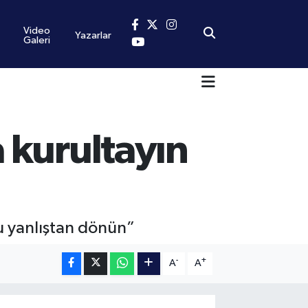
Video
Yazarlar
Galeri
 kurultayın
u yanlıştan dönün”
-
+
A
A