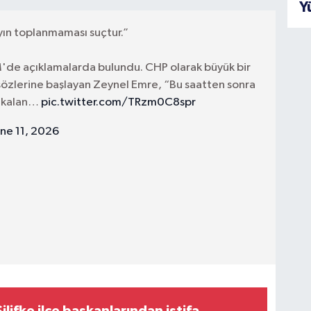
Y
yın toplanmaması suçtur.”
de açıklamalarda bulundu. CHP olarak büyük bir
 sözlerine başlayan Zeynel Emre, “Bu saatten sonra
a kalan…
pic.twitter.com/TRzm0C8spr
une 11, 2026
lifke ilçe başkanlarından istifa