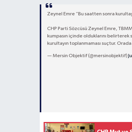
Zeynel Emre “Bu saatten sonra kurulta
CHP Parti Sözcüsü Zeynel Emre, TBMM'
kumpasın içinde olduklarını belirterek
kurultayın toplanmaması suçtur. Orad
— Mersin Objektif (@mersinobjektif)
J
CHP Mut ve Si