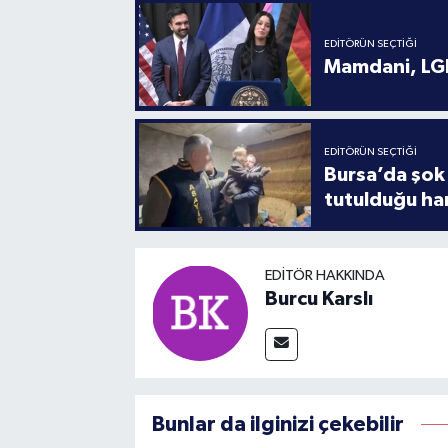
EDITÖRÜN SEÇTIĞI
Mamdani, LGB
EDITÖRÜN SEÇTIĞI
Bursa’da şok 
tutulduğu ha
EDITÖR HAKKINDA
Burcu Karslı
Bunlar da ilginizi çekebilir