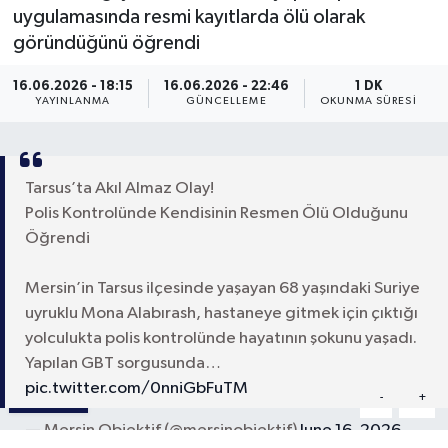
uygulamasında resmi kayıtlarda ölü olarak
göründüğünü öğrendi
16.06.2026 - 18:15
16.06.2026 - 22:46
1 DK
YAYINLANMA
GÜNCELLEME
OKUNMA SÜRESI
Tarsus’ta Akıl Almaz Olay!
Polis Kontrolünde Kendisinin Resmen Ölü Olduğunu
Öğrendi
Mersin’in Tarsus ilçesinde yaşayan 68 yaşındaki Suriye
uyruklu Mona Alabırash, hastaneye gitmek için çıktığı
yolculukta polis kontrolünde hayatının şokunu yaşadı.
Yapılan GBT sorgusunda…
pic.twitter.com/0nniGbFuTM
Paylaş
-
+
A
A
— Mersin Objektif (@mersinobjektif)
June 16, 2026