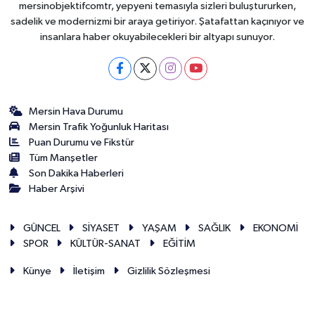
mersinobjektifcomtr, yepyeni temasıyla sizleri buluştururken,
sadelik ve modernizmi bir araya getiriyor. Şatafattan kaçınıyor ve
insanlara haber okuyabilecekleri bir altyapı sunuyor.
Mersin Hava Durumu
Mersin Trafik Yoğunluk Haritası
Puan Durumu ve Fikstür
Tüm Manşetler
Son Dakika Haberleri
Haber Arşivi
GÜNCEL
SİYASET
YAŞAM
SAĞLIK
EKONOMİ
SPOR
KÜLTÜR-SANAT
EĞİTİM
Künye
İletişim
Gizlilik Sözleşmesi