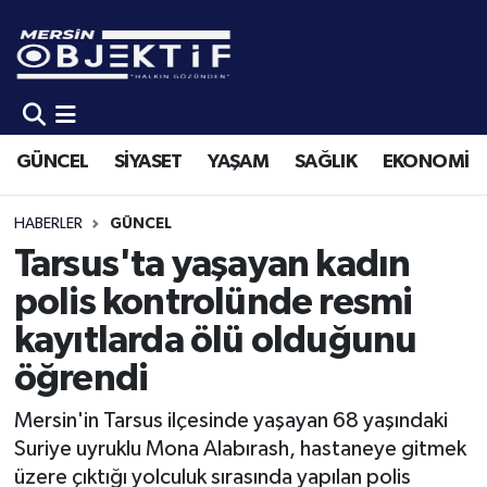
GÜNCEL
Mersin Hava Durumu
SİYASET
Mersin Trafik Yoğunluk Haritası
GÜNCEL
SİYASET
YAŞAM
SAĞLIK
EKONOMİ
YAŞAM
Süper Lig Puan Durumu ve Fikstür
HABERLER
GÜNCEL
SAĞLIK
Tüm Manşetler
Tarsus'ta yaşayan kadın
polis kontrolünde resmi
EKONOMİ
Son Dakika Haberleri
kayıtlarda ölü olduğunu
SPOR
Haber Arşivi
öğrendi
KÜLTÜR-SANAT
Mersin'in Tarsus ilçesinde yaşayan 68 yaşındaki
Suriye uyruklu Mona Alabırash, hastaneye gitmek
EĞİTİM
üzere çıktığı yolculuk sırasında yapılan polis