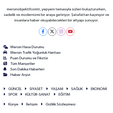
mersinobjektifcomtr, yepyeni temasıyla sizleri buluştururken,
sadelik ve modernizmi bir araya getiriyor. Şatafattan kaçınıyor ve
insanlara haber okuyabilecekleri bir altyapı sunuyor.
Mersin Hava Durumu
Mersin Trafik Yoğunluk Haritası
Puan Durumu ve Fikstür
Tüm Manşetler
Son Dakika Haberleri
Haber Arşivi
GÜNCEL
SİYASET
YAŞAM
SAĞLIK
EKONOMİ
SPOR
KÜLTÜR-SANAT
EĞİTİM
Künye
İletişim
Gizlilik Sözleşmesi