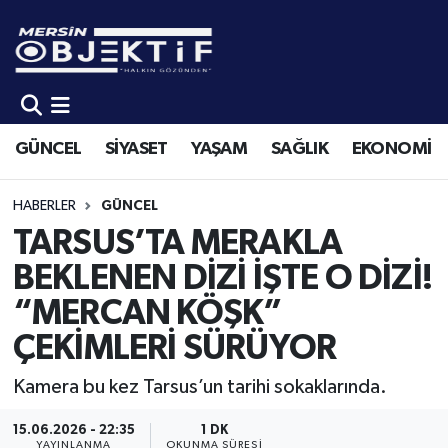
GÜNCEL
Mersin Hava Durumu
SİYASET
Mersin Trafik Yoğunluk Haritası
GÜNCEL
SİYASET
YAŞAM
SAĞLIK
EKONOMİ
YAŞAM
Süper Lig Puan Durumu ve Fikstür
HABERLER
GÜNCEL
SAĞLIK
Tüm Manşetler
TARSUS’TA MERAKLA
BEKLENEN DİZİ İŞTE O DİZİ!
EKONOMİ
Son Dakika Haberleri
“MERCAN KÖŞK”
SPOR
Haber Arşivi
ÇEKİMLERİ SÜRÜYOR
KÜLTÜR-SANAT
Kamera bu kez Tarsus’un tarihi sokaklarında.
15.06.2026 - 22:35
1 DK
EĞİTİM
YAYINLANMA
OKUNMA SÜRESI