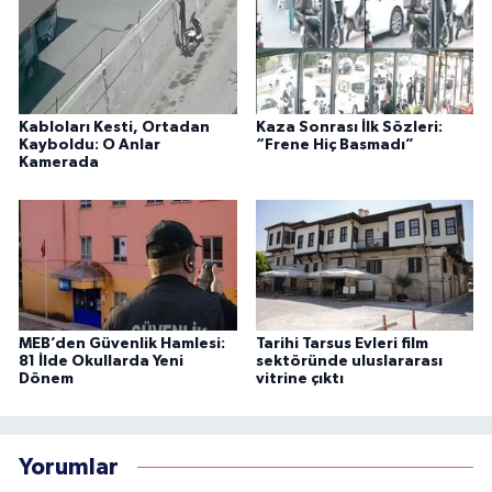
Kabloları Kesti, Ortadan
Kaza Sonrası İlk Sözleri:
Kayboldu: O Anlar
“Frene Hiç Basmadı”
Kamerada
MEB’den Güvenlik Hamlesi:
Tarihi Tarsus Evleri film
81 İlde Okullarda Yeni
sektöründe uluslararası
Dönem
vitrine çıktı
Yorumlar