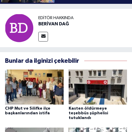
EDITÖR HAKKINDA
BERİVAN DAĞ
Bunlar da ilginizi çekebilir
CHP Mut ve Silifke ilçe
Kasten öldürmeye
başkanlarından istifa
teşebbüs şüphelisi
tutuklandı