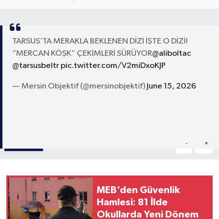
TARSUS’TA MERAKLA BEKLENEN DİZİ İŞTE O DİZİ!
“MERCAN KÖŞK” ÇEKİMLERİ SÜRÜYOR
@aliboltac
@tarsusbeltr
pic.twitter.com/V2miDxoKJP
— Mersin Objektif (@mersinobjektif)
June 15, 2026
Paylaş
-
+
A
A
MEB’den Güvenlik
Hamlesi: 81 İlde
Okullarda Yeni Dönem