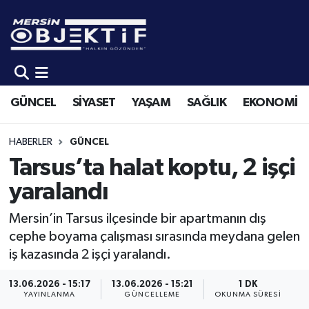
GÜNCEL
Mersin Hava Durumu
SİYASET
Mersin Trafik Yoğunluk Haritası
GÜNCEL
SİYASET
YAŞAM
SAĞLIK
EKONOMİ
YAŞAM
Süper Lig Puan Durumu ve Fikstür
HABERLER
GÜNCEL
SAĞLIK
Tüm Manşetler
Tarsus’ta halat koptu, 2 işçi
yaralandı
EKONOMİ
Son Dakika Haberleri
Mersin’in Tarsus ilçesinde bir apartmanın dış
SPOR
Haber Arşivi
cephe boyama çalışması sırasında meydana gelen
iş kazasında 2 işçi yaralandı.
KÜLTÜR-SANAT
13.06.2026 - 15:17
13.06.2026 - 15:21
1 DK
YAYINLANMA
GÜNCELLEME
OKUNMA SÜRESI
EĞİTİM