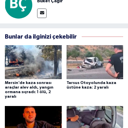
Buket Çağır
Bunlar da ilginizi çekebilir
Mersin’de kaza sonrası
Tarsus Otoyolunda kaza
araçlar alev aldı, yangın
üstüne kaza: 2 yaralı
ormana sıçradı: 1 ölü, 2
yaralı