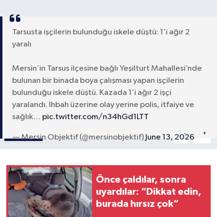
Tarsusta işçilerin bulunduğu iskele düştü: 1’i ağır 2
yaralı
Mersin’in Tarsus ilçesine bağlı Yeşilturt Mahallesi’nde
bulunan bir binada boya çalışması yapan işçilerin
bulunduğu iskele düştü. Kazada 1’i ağır 2 işçi
yaralandı. İhbah üzerine olay yerine polis, itfaiye ve
sağlık…
pic.twitter.com/n34hGd1LTT
Paylaş
-
+
A
A
— Mersin Objektif (@mersinobjektif)
June 13, 2026
Önce çaldılar, sonra
uyardılar: “Dikkat edin,
burada hırsız çok”