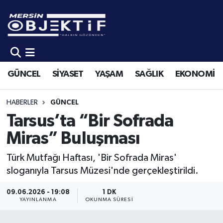
GÜNCEL
Mersin Hava Durumu
SİYASET
Mersin Trafik Yoğunluk Haritası
GÜNCEL
SİYASET
YAŞAM
SAĞLIK
EKONOMİ
YAŞAM
Süper Lig Puan Durumu ve Fikstür
HABERLER
GÜNCEL
SAĞLIK
Tüm Manşetler
Tarsus’ta “Bir Sofrada
Miras” Buluşması
EKONOMİ
Son Dakika Haberleri
Türk Mutfağı Haftası, 'Bir Sofrada Miras'
SPOR
Haber Arşivi
sloganıyla Tarsus Müzesi'nde gerçekleştirildi.
KÜLTÜR-SANAT
09.06.2026 - 19:08
1 DK
YAYINLANMA
OKUNMA SÜRESI
EĞİTİM