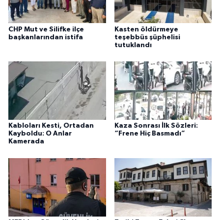
CHP Mut ve Silifke ilçe
Kasten öldürmeye
başkanlarından istifa
teşebbüs şüphelisi
tutuklandı
Kabloları Kesti, Ortadan
Kaza Sonrası İlk Sözleri:
Kayboldu: O Anlar
“Frene Hiç Basmadı”
Kamerada