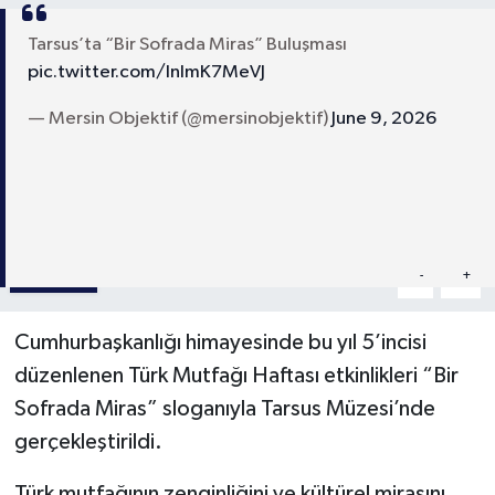
Tarsus’ta “Bir Sofrada Miras” Buluşması
pic.twitter.com/lnImK7MeVJ
— Mersin Objektif (@mersinobjektif)
June 9, 2026
Paylaş
-
+
A
A
Cumhurbaşkanlığı himayesinde bu yıl 5’incisi
düzenlenen Türk Mutfağı Haftası etkinlikleri “Bir
Sofrada Miras” sloganıyla Tarsus Müzesi’nde
gerçekleştirildi.
Türk mutfağının zenginliğini ve kültürel mirasını