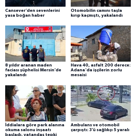
Cansever’den sevenlerini
Otomobilin camını taşla
yasa boğan haber
kırıp kaçmıştı, yakalandı
8 yıldır aranan maden
Hava 40, asfalt 200 derece:
faciası şüphelisi Mersin’de
Adana'da işçilerin zorlu
yakalandı
mesaisi
İddialara göre park alanına
Ambulans ve otomobil
okuma salonu inşaatı
çarpıştı: 3’ü sağlıkçı 5 yaralı
başladı, vatandaş tepki