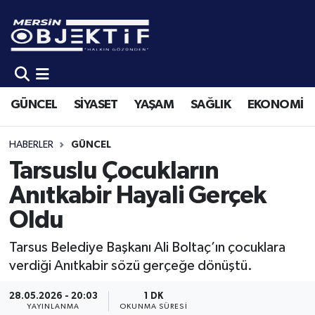
GÜNCEL
Mersin Hava Durumu
SİYASET
Mersin Trafik Yoğunluk Haritası
GÜNCEL
SİYASET
YAŞAM
SAĞLIK
EKONOMİ
YAŞAM
Süper Lig Puan Durumu ve Fikstür
HABERLER
GÜNCEL
SAĞLIK
Tüm Manşetler
Tarsuslu Çocukların
Anıtkabir Hayali Gerçek
EKONOMİ
Son Dakika Haberleri
Oldu
SPOR
Haber Arşivi
Tarsus Belediye Başkanı Ali Boltaç’ın çocuklara
verdiği Anıtkabir sözü gerçeğe dönüştü.
KÜLTÜR-SANAT
28.05.2026 - 20:03
1 DK
EĞİTİM
YAYINLANMA
OKUNMA SÜRESI