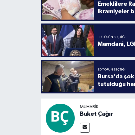
Emeklilere R
ikramiyeler b
EDITÖRÜN SEÇTIĞI
Mamdani, LGB
EDITÖRÜN SEÇTIĞI
Bursa’da şok 
tutulduğu ha
MUHABIR
Buket Çağır