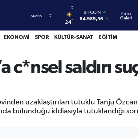
BITCOIN
64.989,56
0.4
Foto
DOLAR
Galeri
°
24
47,7239
0.01
EURO
EKONOMİ
SPOR
KÜLTÜR-SANAT
EĞİTİM
55,1823
-0.06
STERLİN
64,4329
-0.02
GRAM ALTIN
a c*nsel saldırı s
6664.02
0.05
BİST100
13.779
-14
vinden uzaklaştırılan tutuklu Tanju Özcan,
ırıda bulunduğu iddiasıyla tutuklandığı s