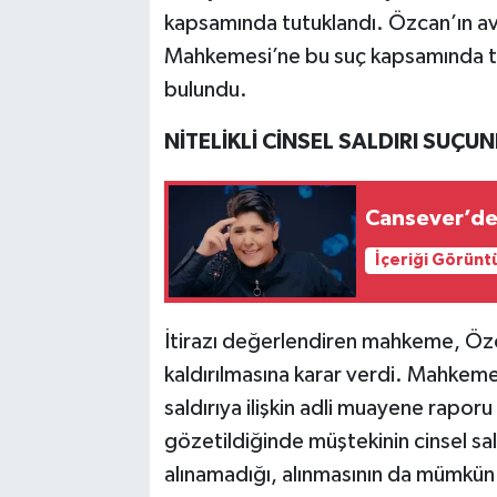
kapsamında tutuklandı. Özcan’ın av
Mahkemesi’ne bu suç kapsamında tutu
bulundu.
NİTELİKLİ CİNSEL SALDIRI SUÇU
Cansever’de
İçeriği Görünt
İtirazı değerlendiren mahkeme, Özca
kaldırılmasına karar verdi. Mahkem
saldırıya ilişkin adli muayene rapo
gözetildiğinde müştekinin cinsel sa
alınamadığı, alınmasının da mümkün b