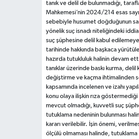
tanık ve delil de bulunmadığı, taraf
Mahkemesi’nin 2024/214 esas sayıl
sebebiyle husumet doğduğunun sabit 
yönelik suç isnadı niteliğindeki idd
suç şüphesine delil kabul edilemey
tarihinde hakkında başkaca yürütül
hazırda tutukluluk halinin devam ett
tanıklar üzerinde baskı kurma, delil
değiştirme ve kaçma ihtimalinden 
kapsamında incelenen ve izahı yapıl
konu olaya ilişkin rıza göstermediği
mevcut olmadığı, kuvvetli suç şüphes
tutuklama nedeninin bulunması hali
kararı verilebilir. İşin önemi, verilm
ölçülü olmaması halinde, tutuklama