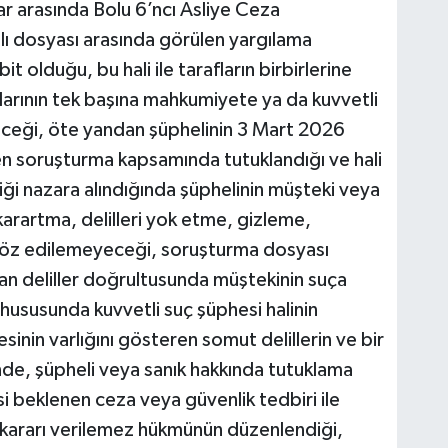
lar arasında Bolu 6’ncı Asliye Ceza
ı dosyası arasında görülen yargılama
olduğu, bu hali ile tarafların birbirlerine
ialarının tek başına mahkumiyete ya da kuvvetli
eceği, öte yandan şüphelinin 3 Mart 2026
en soruşturma kapsamında tutuklandığı ve hali
iği nazara alındığında şüphelinin müşteki veya
 karartma, delilleri yok etme, gizleme,
söz edilemeyeceği, soruşturma dosyası
an deliller doğrultusunda müştekinin suça
 hususunda kuvvetli suç şüphesi halinin
inin varlığını gösteren somut delillerin ve bir
nde, şüpheli veya sanık hakkında tutuklama
esi beklenen ceza veya güvenlik tedbiri ile
 kararı verilemez hükmünün düzenlendiği,