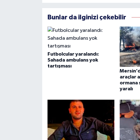
Bunlar da ilginizi çekebilir
Futbolcular yaralandı:
Sahada ambulans yok
tartışması
Mersin’d
araçlar a
ormana sı
yaralı