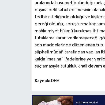
aralarında husumet bulunduğu anlaşı
başına delil kabul edilmesinin olanak
tedbir niteliğinde olduğu ve kişiler
gereği olduğu, soruşturma kapsamınd
mahkumiyet hükmü kurulması ihtimal
tutuklama kararı verilemeyeceği gö
son maddelerinde düzenlenen tutukl
şüpheli müdafi tarafından yapılan itir
kaldırılmasına” ifadelerine yer verild
suçlamasıyla tutukluluk hali devam 
Kaynak:
DHA
EDITÖRÜN SEÇTIĞI