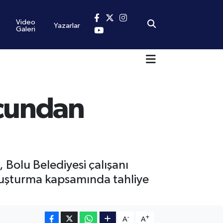
Video
Yazarlar
Galeri
uçundan
 Bolu Belediyesi çalışanı
oruşturma kapsamında tahliye
-
+
A
A