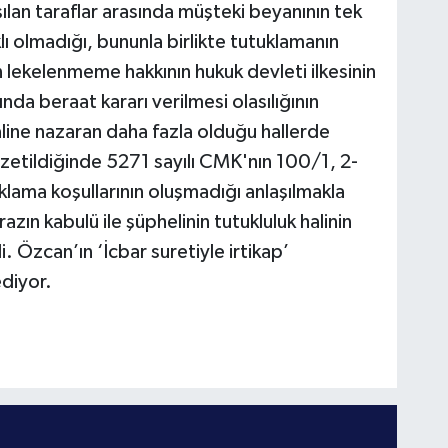
lan taraflar arasında müşteki beyanının tek
lı olmadığı, bununla birlikte tutuklamanın
in lekelenmeme hakkının hukuk devleti ilkesinin
a beraat kararı verilmesi olasılığının
ine nazaran daha fazla olduğu hallerde
zetildiğinde 5271 sayılı CMK'nın 100/1, 2-
ama koşullarının oluşmadığı anlaşılmakla
azın kabulü ile şüphelinin tutukluluk halinin
i. Özcan’ın ‘İcbar suretiyle irtikap’
ediyor.