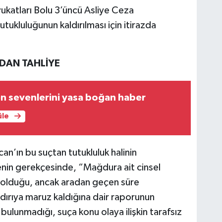
ukatları Bolu 3’üncü Asliye Ceza
kluluğunun kaldırılması için itirazda
NDAN TAHLİYE
n sevenlerini yasa boğan haber
üle
n’ın bu suçtan tutukluluk halinin
enin gerekçesinde, “Mağdura ait cinsel
ru olduğu, ancak aradan geçen süre
ldırıya maruz kaldığına dair raporunun
ulunmadığı, suça konu olaya ilişkin tarafsız