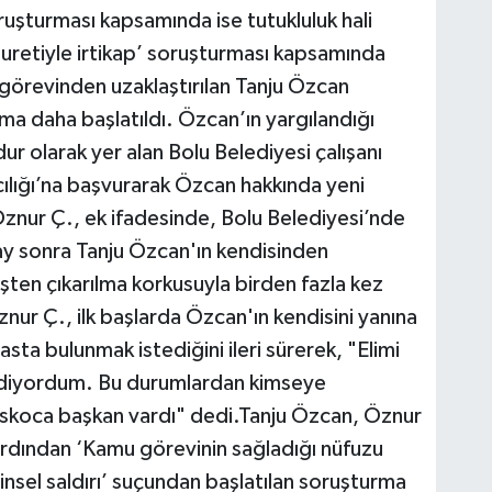
oruşturması kapsamında ise tutukluluk hali
uretiyle irtikap’ soruşturması kapsamında
 görevinden uzaklaştırılan Tanju Özcan
ma daha başlatıldı. Özcan’ın yargılandığı
r olarak yer alan Bolu Belediyesi çalışanı
lığı’na başvurarak Özcan hakkında yeni
Öznur Ç., ek ifadesinde, Bolu Belediyesi’nde
ay sonra Tanju Özcan'ın kendisinden
işten çıkarılma korkusuyla birden fazla kez
nur Ç., ilk başlarda Özcan'ın kendisini yanına
asta bulunmak istediğini ileri sürerek, "Elimi
 ediyordum. Bu durumlardan kimseye
koca başkan vardı" dedi.Tanju Özcan, Öznur
 ardından ‘Kamu görevinin sağladığı nüfuzu
cinsel saldırı’ suçundan başlatılan soruşturma