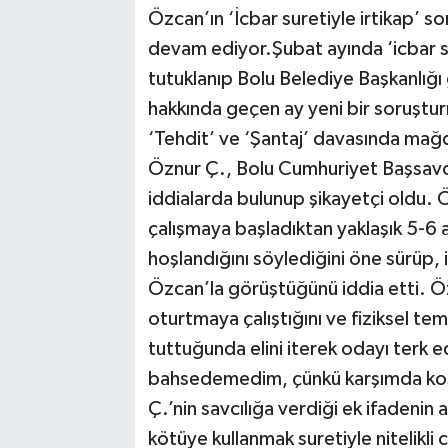
Özcan’ın ‘İcbar suretiyle irtikap’ s
devam ediyor.Şubat ayında ‘icbar s
tutuklanıp Bolu Belediye Başkanlığı
hakkında geçen ay yeni bir soruştur
‘Tehdit’ ve ‘Şantaj’ davasında mağdu
Öznur Ç., Bolu Cumhuriyet Başsavcı
iddialarda bulunup şikayetçi oldu. 
çalışmaya başladıktan yaklaşık 5-6 
hoşlandığını söylediğini öne sürüp, 
Özcan’la görüştüğünü iddia etti. Öz
oturtmaya çalıştığını ve fiziksel tem
tuttuğunda elini iterek odayı terk
bahsedemedim, çünkü karşımda kos
Ç.’nin savcılığa verdiği ek ifadenin
kötüye kullanmak suretiyle nitelikli 