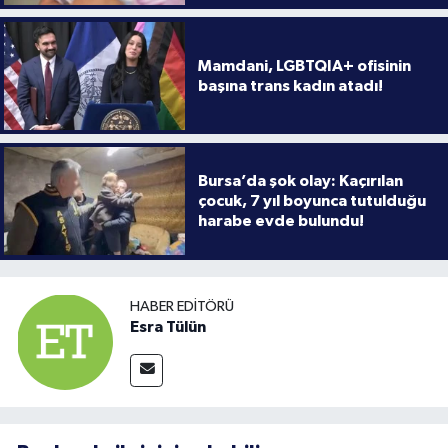
Mamdani, LGBTQIA+ ofisinin
başına trans kadın atadı!
Bursa’da şok olay: Kaçırılan
çocuk, 7 yıl boyunca tutulduğu
harabe evde bulundu!
HABER EDITÖRÜ
Esra Tülün