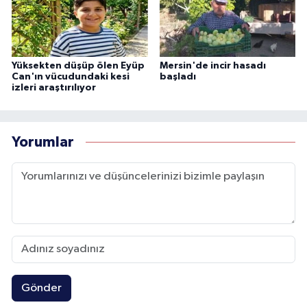
Yüksekten düşüp ölen Eyüp
Mersin'de incir hasadı
Can'ın vücudundaki kesi
başladı
izleri araştırılıyor
Yorumlar
Gönder