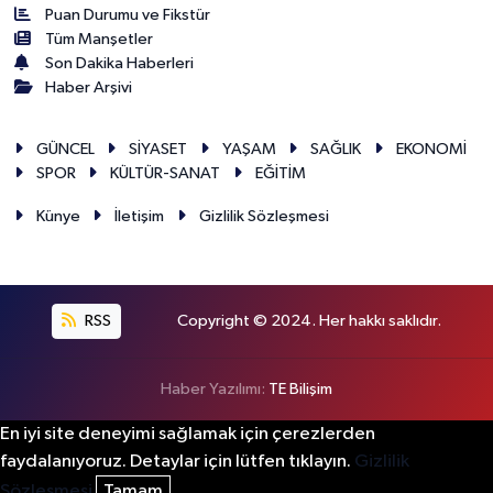
Puan Durumu ve Fikstür
Tüm Manşetler
Son Dakika Haberleri
Haber Arşivi
GÜNCEL
SİYASET
YAŞAM
SAĞLIK
EKONOMİ
SPOR
KÜLTÜR-SANAT
EĞİTİM
Künye
İletişim
Gizlilik Sözleşmesi
RSS
Copyright © 2024. Her hakkı saklıdır.
Haber Yazılımı:
TE Bilişim
En iyi site deneyimi sağlamak için çerezlerden
faydalanıyoruz. Detaylar için lütfen tıklayın.
Gizlilik
Sözleşmesi
Tamam