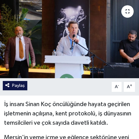
Paylaş
-
+
A
A
İş insanı Sinan Koç öncülüğünde hayata geçirilen
işletmenin açılışına, kent protokolü, iş dünyasının
temsilcileri ve çok sayıda davetli katıldı.
Mersin'in yeme içme ve eğlence sektörüne yeni