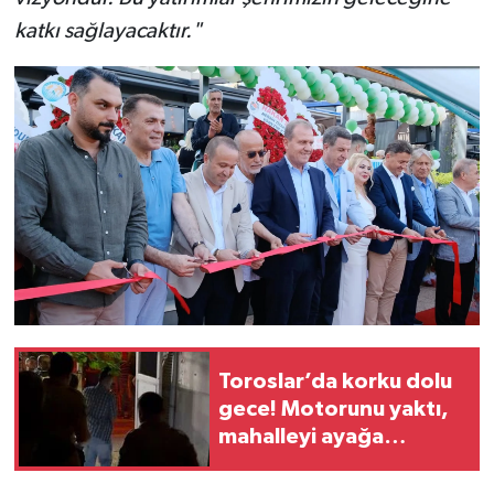
katkı sağlayacaktır."
Toroslar’da korku dolu
gece! Motorunu yaktı,
mahalleyi ayağa
kaldırdı