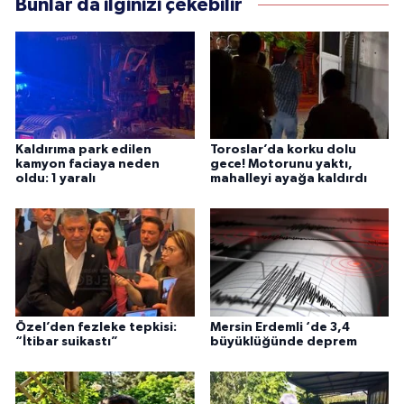
Bunlar da ilginizi çekebilir
Kaldırıma park edilen
Toroslar’da korku dolu
kamyon faciaya neden
gece! Motorunu yaktı,
oldu: 1 yaralı
mahalleyi ayağa kaldırdı
Özel’den fezleke tepkisi:
Mersin Erdemli ‘de 3,4
“İtibar suikastı”
büyüklüğünde deprem