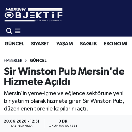
GÜNCEL
Mersin Hava Durumu
SİYASET
Mersin Trafik Yoğunluk Haritası
GÜNCEL
SİYASET
YAŞAM
SAĞLIK
EKONOMİ
YAŞAM
Süper Lig Puan Durumu ve Fikstür
HABERLER
GÜNCEL
SAĞLIK
Tüm Manşetler
Sir Winston Pub Mersin'de
Hizmete Açıldı
EKONOMİ
Son Dakika Haberleri
Mersin'in yeme-içme ve eğlence sektörüne yeni
SPOR
Haber Arşivi
bir yatırım olarak hizmete giren Sir Winston Pub,
düzenlenen törenle kapılarını açtı.
KÜLTÜR-SANAT
28.06.2026 - 12:51
3 DK
YAYINLANMA
OKUNMA SÜRESI
EĞİTİM