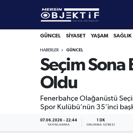
GÜNCEL
Mersin Hava Durumu
GÜNCEL
SİYASET
YAŞAM
SAĞLIK
SİYASET
Mersin Trafik Yoğunluk Haritası
HABERLER
GÜNCEL
YAŞAM
Süper Lig Puan Durumu ve Fikstür
Seçim Sona E
SAĞLIK
Tüm Manşetler
Oldu
EKONOMİ
Son Dakika Haberleri
Fenerbahçe Olağanüstü Seçim
SPOR
Haber Arşivi
Spor Kulübü’nün 35’inci başk
KÜLTÜR-SANAT
07.06.2026 - 22:44
1 DK
YAYINLANMA
OKUNMA SÜRESI
EĞİTİM