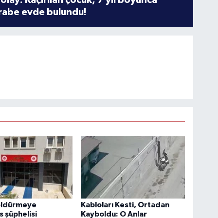
rabe evde bulundu!
öldürmeye
Kabloları Kesti, Ortadan
 şüphelisi
Kayboldu: O Anlar