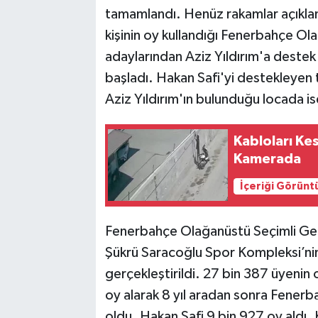
tamamlandı. Henüz rakamlar açıkla
kişinin oy kullandığı Fenerbahçe O
adaylarından Aziz Yıldırım'a deste
başladı. Hakan Safi'yi destekleyen
Aziz Yıldırım'ın bulunduğu locada is
Kabloları Ke
Kamerada
İçeriği Görünt
Fenerbahçe Olağanüstü Seçimli Ge
Şükrü Saracoğlu Spor Kompleksi’nin
gerçekleştirildi. 27 bin 387 üyenin 
oy alarak 8 yıl aradan sonra Fener
oldu. Hakan Safi 9 bin 927 oy aldı. 