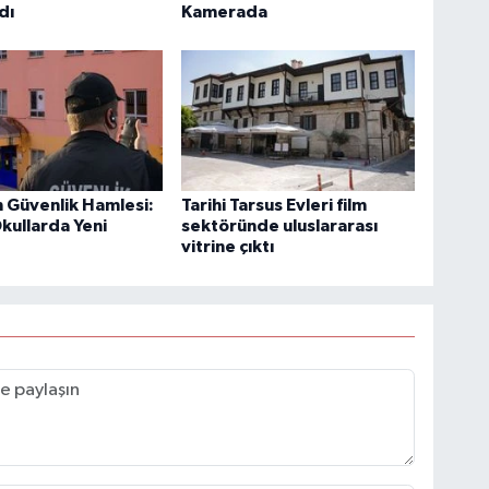
dı
Kamerada
 Güvenlik Hamlesi:
Tarihi Tarsus Evleri film
Okullarda Yeni
sektöründe uluslararası
vitrine çıktı