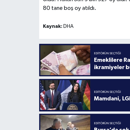
80 tane boş oy atıldı.
Kaynak:
DHA
EDITÖRÜN SEÇTIĞI
Emeklilere R
ikramiyeler b
EDITÖRÜN SEÇTIĞI
Mamdani, LGB
EDITÖRÜN SEÇTIĞI
Bursa’da şok 