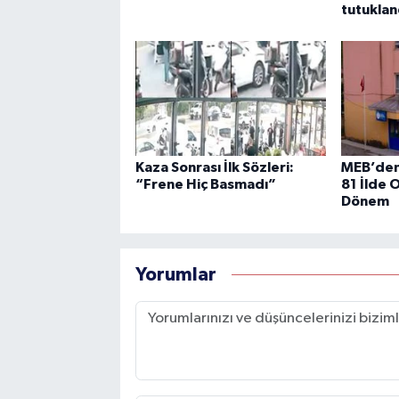
tutuklan
Kaza Sonrası İlk Sözleri:
MEB’den
“Frene Hiç Basmadı”
81 İlde 
Dönem
Yorumlar