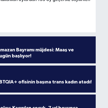
amazan Bayramı müjdesi: Maaş ve
ugün başlıyor!
TQIA+ ofisinin başına trans kadın atadı!
olay: Kaçırılan çocuk, 7 yıl boyunca