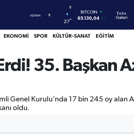
BITCOIN
Foto
Galeri
65.130,04
1.2
°
27
DOLAR
47,7436
0.18
EKONOMİ
SPOR
KÜLTÜR-SANAT
EĞİTİM
EURO
55,2510
0.32
STERLİN
64,4811
0.38
rdi! 35. Başkan Az
GRAM ALTIN
6648.99
2.59
BİST100
13.773
-19
li Genel Kurulu’nda 17 bin 245 oy alan A
anı oldu.