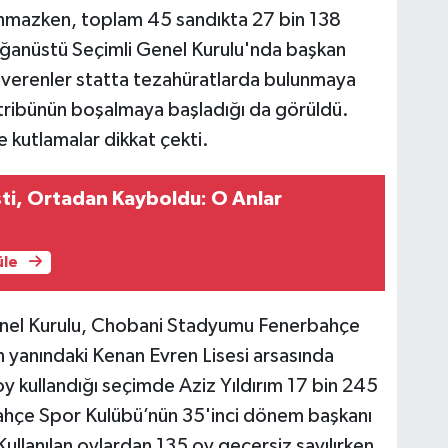
nmazken, toplam 45 sandıkta 27 bin 138
lağanüstü Seçimli Genel Kurulu'nda başkan
k verenler statta tezahüratlarda bulunmaya
 tribünün boşalmaya başladığı da görüldü.
e kutlamalar dikkat çekti.
sti, Ortadan Kayboldu: O Anlar
üle
nel Kurulu, Chobani Stadyumu Fenerbahçe
 yanındaki Kenan Evren Lisesi arsasında
oy kullandığı seçimde Aziz Yıldırım 17 bin 245
bahçe Spor Kulübü’nün 35'inci dönem başkanı
Kullanılan oylardan 135 oy geçersiz sayılırken