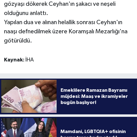
gözyaşı dökerek Ceyhan'ın şakacı ve neşeli
olduğunu anlattı.
Yapılan dua ve alınan helallik sonrası Ceyhan'ın
naaşı defnedilmek üzere Koramşalı Mezarlığı'na
götürüldü.
Kaynak:
İHA
Emeklilere Ramazan Bayramı
müjdesi: Maaş ve ikramiyeler
bugün başlıyor!
Mamdani, LGBTQIA+ ofisinin