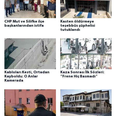
CHP Mut ve Silifke ilçe
Kasten öldürmeye
başkanlarından istifa
teşebbüs şüphelisi
tutuklandı
Kabloları Kesti, Ortadan
Kaza Sonrası İlk Sözleri:
Kayboldu: O Anlar
“Frene Hiç Basmadı”
Kamerada