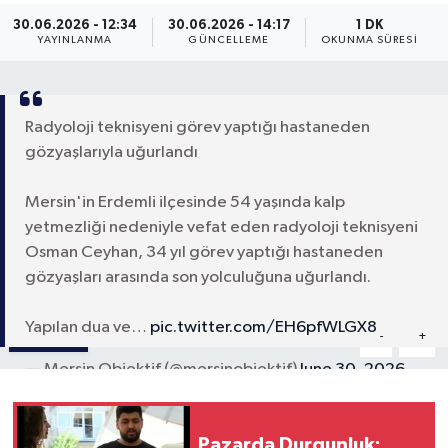
30.06.2026 - 12:34
30.06.2026 - 14:17
1 DK
YAYINLANMA
GÜNCELLEME
OKUNMA SÜRESI
Radyoloji teknisyeni görev yaptığı hastaneden
gözyaşlarıyla uğurlandı
Mersin'in Erdemli ilçesinde 54 yaşında kalp
yetmezliği nedeniyle vefat eden radyoloji teknisyeni
Osman Ceyhan, 34 yıl görev yaptığı hastaneden
gözyaşları arasında son yolculuğuna uğurlandı.
Yapılan dua ve…
pic.twitter.com/EH6pfWLGX8
Paylaş
-
+
A
A
— Mersin Objektif (@mersinobjektif)
June 30, 2026
Pazarda Durgunluk: