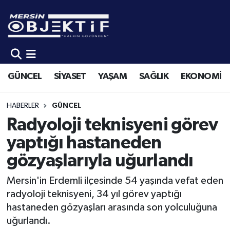
GÜNCEL
Mersin Hava Durumu
SİYASET
Mersin Trafik Yoğunluk Haritası
GÜNCEL
SİYASET
YAŞAM
SAĞLIK
EKONOMİ
YAŞAM
Süper Lig Puan Durumu ve Fikstür
HABERLER
GÜNCEL
SAĞLIK
Tüm Manşetler
Radyoloji teknisyeni görev
yaptığı hastaneden
EKONOMİ
Son Dakika Haberleri
gözyaşlarıyla uğurlandı
SPOR
Haber Arşivi
Mersin'in Erdemli ilçesinde 54 yaşında vefat eden
radyoloji teknisyeni, 34 yıl görev yaptığı
KÜLTÜR-SANAT
hastaneden gözyaşları arasında son yolculuğuna
uğurlandı.
EĞİTİM