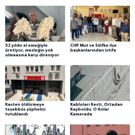
52 yıldır el emeğiyle
CHP Mut ve Silifke ilçe
üretiyor, mesleğin yok
başkanlarından istifa
olmaasına karşı direniyor
Kasten öldürmeye
Kabloları Kesti, Ortadan
teşebbüs şüphelisi
Kayboldu: O Anlar
tutuklandı
Kamerada