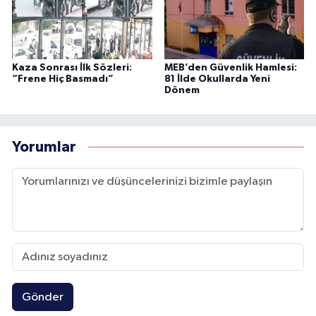
Kaza Sonrası İlk Sözleri:
MEB’den Güvenlik Hamlesi:
“Frene Hiç Basmadı”
81 İlde Okullarda Yeni
Dönem
Yorumlar
Gönder