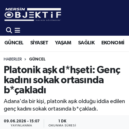
GÜNCEL
Mersin Hava Durumu
SİYASET
Mersin Trafik Yoğunluk Haritası
GÜNCEL
SİYASET
YAŞAM
SAĞLIK
EKONOMİ
YAŞAM
Süper Lig Puan Durumu ve Fikstür
HABERLER
GÜNCEL
SAĞLIK
Tüm Manşetler
Platonik aşk d*hşeti: Genç
kadını sokak ortasında
EKONOMİ
Son Dakika Haberleri
b*çakladı
SPOR
Haber Arşivi
Adana'da bir kişi, platonik aşık olduğu iddia edilen
genç kadını sokak ortasında b*çakladı.
KÜLTÜR-SANAT
09.06.2026 - 15:07
1 DK
EĞİTİM
YAYINLANMA
OKUNMA SÜRESI