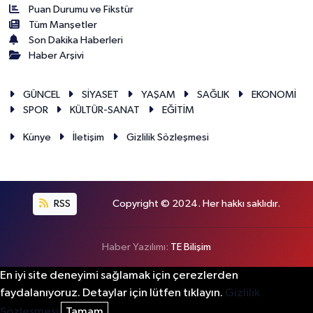
Puan Durumu ve Fikstür
Tüm Manşetler
Son Dakika Haberleri
Haber Arşivi
GÜNCEL
SİYASET
YAŞAM
SAĞLIK
EKONOMİ
SPOR
KÜLTÜR-SANAT
EĞİTİM
Künye
İletişim
Gizlilik Sözleşmesi
RSS
Copyright © 2024. Her hakkı saklıdır.
Haber Yazılımı:
TE Bilişim
En iyi site deneyimi sağlamak için çerezlerden
faydalanıyoruz. Detaylar için lütfen tıklayın.
Gizlilik
Sözleşmesi
Tamam