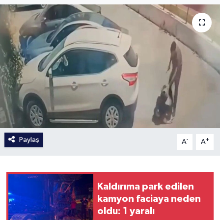
Paylaş
-
+
A
A
Kaldırıma park edilen
kamyon faciaya neden
oldu: 1 yaralı