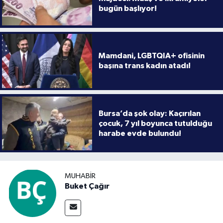
bugün başlıyor!
Mamdani, LGBTQIA+ ofisinin
başına trans kadın atadı!
Bursa’da şok olay: Kaçırılan
çocuk, 7 yıl boyunca tutulduğu
harabe evde bulundu!
MUHABIR
Buket Çağır