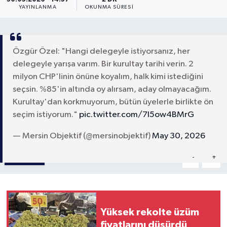
YAYINLANMA
OKUNMA SÜRESI
Özgür Özel: "Hangi delegeyle istiyorsanız, her
delegeyle yarışa varım. Bir kurultay tarihi verin. 2
milyon CHP'linin önüne koyalım, halk kimi istediğini
seçsin. %85'in altında oy alırsam, aday olmayacağım.
Kurultay'dan korkmuyorum, bütün üyelerle birlikte ön
seçim istiyorum."
pic.twitter.com/7l5ow4BMrG
— Mersin Objektif (@mersinobjektif)
May 30, 2026
Paylaş
-
+
A
A
Yüksek rekolte üzüm
fiyatlarını düşürdü