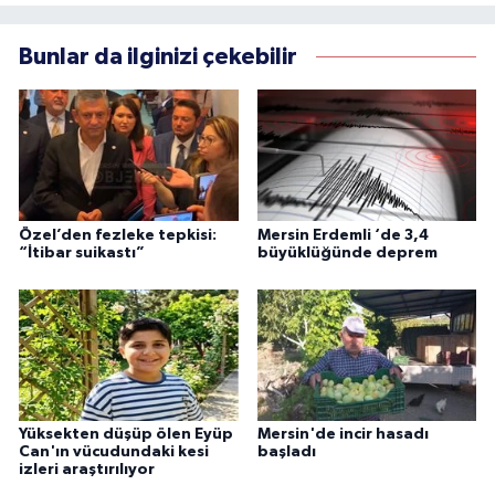
Bunlar da ilginizi çekebilir
Özel’den fezleke tepkisi:
Mersin Erdemli ‘de 3,4
“İtibar suikastı”
büyüklüğünde deprem
Yüksekten düşüp ölen Eyüp
Mersin'de incir hasadı
Can'ın vücudundaki kesi
başladı
izleri araştırılıyor