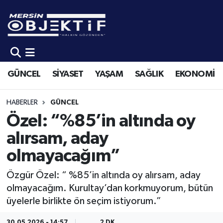
GÜNCEL
Mersin Hava Durumu
SİYASET
Mersin Trafik Yoğunluk Haritası
GÜNCEL
SİYASET
YAŞAM
SAĞLIK
EKONOMİ
YAŞAM
Süper Lig Puan Durumu ve Fikstür
HABERLER
GÜNCEL
SAĞLIK
Tüm Manşetler
Özel: “%85’in altında oy
alırsam, aday
EKONOMİ
Son Dakika Haberleri
olmayacağım”
SPOR
Haber Arşivi
Özgür Özel: “ %85’in altında oy alırsam, aday
olmayacağım. Kurultay’dan korkmuyorum, bütün
KÜLTÜR-SANAT
üyelerle birlikte ön seçim istiyorum.”
EĞİTİM
30.05.2026 - 14:57
2 DK