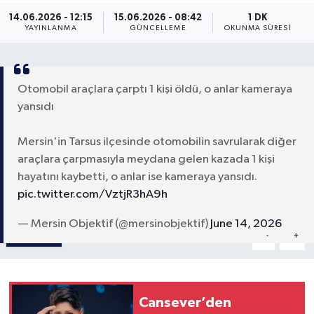
14.06.2026 - 12:15
15.06.2026 - 08:42
1 DK
YAYINLANMA
GÜNCELLEME
OKUNMA SÜRESI
Otomobil araçlara çarptı 1 kişi öldü, o anlar kameraya
yansıdı
Mersin'in Tarsus ilçesinde otomobilin savrularak diğer
araçlara çarpmasıyla meydana gelen kazada 1 kişi
hayatını kaybetti, o anlar ise kameraya yansıdı.
pic.twitter.com/VztjR3hA9h
— Mersin Objektif (@mersinobjektif)
June 14, 2026
Paylaş
-
+
A
A
Cansever’den