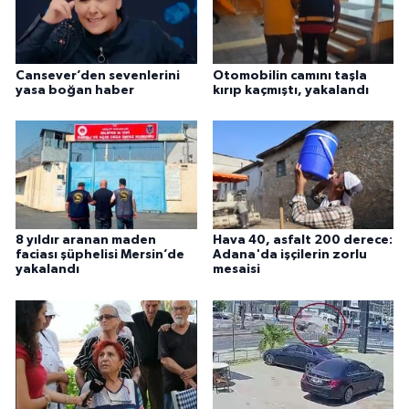
Cansever’den sevenlerini
Otomobilin camını taşla
yasa boğan haber
kırıp kaçmıştı, yakalandı
8 yıldır aranan maden
Hava 40, asfalt 200 derece:
faciası şüphelisi Mersin’de
Adana'da işçilerin zorlu
yakalandı
mesaisi