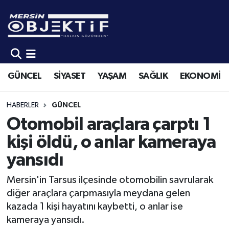
GÜNCEL
Mersin Hava Durumu
SİYASET
Mersin Trafik Yoğunluk Haritası
GÜNCEL
SİYASET
YAŞAM
SAĞLIK
EKONOMİ
YAŞAM
Süper Lig Puan Durumu ve Fikstür
HABERLER
GÜNCEL
SAĞLIK
Tüm Manşetler
Otomobil araçlara çarptı 1
kişi öldü, o anlar kameraya
EKONOMİ
Son Dakika Haberleri
yansıdı
SPOR
Haber Arşivi
Mersin'in Tarsus ilçesinde otomobilin savrularak
diğer araçlara çarpmasıyla meydana gelen
KÜLTÜR-SANAT
kazada 1 kişi hayatını kaybetti, o anlar ise
kameraya yansıdı.
EĞİTİM