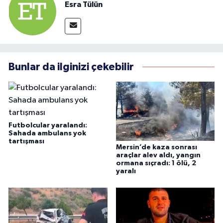
Esra Tülün
Bunlar da ilginizi çekebilir
Futbolcular yaralandı:
Sahada ambulans yok
tartışması
Mersin’de kaza sonrası
araçlar alev aldı, yangın
ormana sıçradı: 1 ölü, 2
yaralı