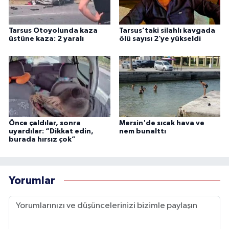
Tarsus Otoyolunda kaza
Tarsus’taki silahlı kavgada
üstüne kaza: 2 yaralı
ölü sayısı 2’ye yükseldi
Önce çaldılar, sonra
Mersin'de sıcak hava ve
uyardılar: “Dikkat edin,
nem bunalttı
burada hırsız çok”
Yorumlar