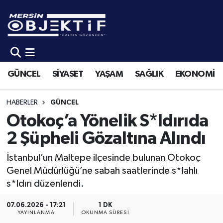
GÜNCEL
Mersin Hava Durumu
SİYASET
Mersin Trafik Yoğunluk Haritası
GÜNCEL
SİYASET
YAŞAM
SAĞLIK
EKONOMİ
YAŞAM
Süper Lig Puan Durumu ve Fikstür
HABERLER
GÜNCEL
SAĞLIK
Tüm Manşetler
Otokoç’a Yönelik S*ldırıda
2 Şüpheli Gözaltına Alındı
EKONOMİ
Son Dakika Haberleri
İstanbul’un Maltepe ilçesinde bulunan Otokoç
SPOR
Haber Arşivi
Genel Müdürlüğü’ne sabah saatlerinde s*lahlı
s*ldırı düzenlendi.
KÜLTÜR-SANAT
07.06.2026 - 17:21
1 DK
YAYINLANMA
OKUNMA SÜRESI
EĞİTİM