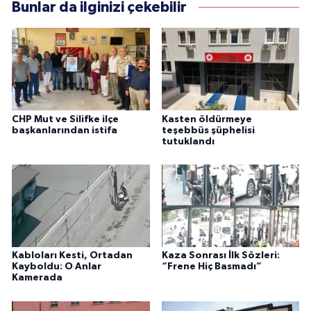
Bunlar da ilginizi çekebilir
CHP Mut ve Silifke ilçe
Kasten öldürmeye
başkanlarından istifa
teşebbüs şüphelisi
tutuklandı
Kabloları Kesti, Ortadan
Kaza Sonrası İlk Sözleri:
Kayboldu: O Anlar
“Frene Hiç Basmadı”
Kamerada