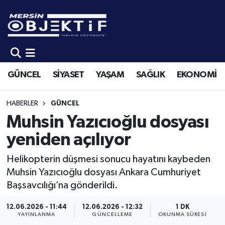
GÜNCEL
Mersin Hava Durumu
SİYASET
Mersin Trafik Yoğunluk Haritası
GÜNCEL
SİYASET
YAŞAM
SAĞLIK
EKONOMİ
YAŞAM
Süper Lig Puan Durumu ve Fikstür
HABERLER
GÜNCEL
SAĞLIK
Tüm Manşetler
Muhsin Yazıcıoğlu dosyası
yeniden açılıyor
EKONOMİ
Son Dakika Haberleri
Helikopterin düşmesi sonucu hayatını kaybeden
SPOR
Haber Arşivi
Muhsin Yazıcıoğlu dosyası Ankara Cumhuriyet
Başsavcılığı’na gönderildi.
KÜLTÜR-SANAT
12.06.2026 - 11:44
12.06.2026 - 12:32
1 DK
YAYINLANMA
GÜNCELLEME
OKUNMA SÜRESI
EĞİTİM