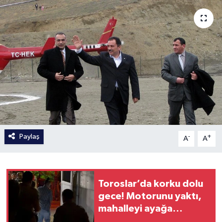
Paylaş
-
+
A
A
Toroslar’da korku dolu
gece! Motorunu yaktı,
mahalleyi ayağa
kaldırdı