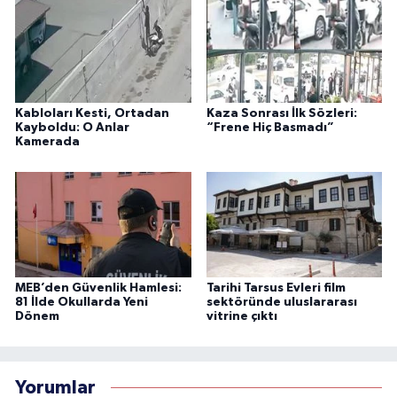
Kabloları Kesti, Ortadan
Kaza Sonrası İlk Sözleri:
Kayboldu: O Anlar
“Frene Hiç Basmadı”
Kamerada
MEB’den Güvenlik Hamlesi:
Tarihi Tarsus Evleri film
81 İlde Okullarda Yeni
sektöründe uluslararası
Dönem
vitrine çıktı
Yorumlar