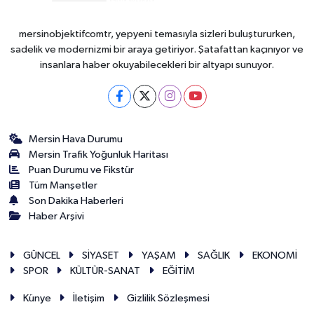
mersinobjektifcomtr, yepyeni temasıyla sizleri buluştururken,
sadelik ve modernizmi bir araya getiriyor. Şatafattan kaçınıyor ve
insanlara haber okuyabilecekleri bir altyapı sunuyor.
Mersin Hava Durumu
Mersin Trafik Yoğunluk Haritası
Puan Durumu ve Fikstür
Tüm Manşetler
Son Dakika Haberleri
Haber Arşivi
GÜNCEL
SİYASET
YAŞAM
SAĞLIK
EKONOMİ
SPOR
KÜLTÜR-SANAT
EĞİTİM
Künye
İletişim
Gizlilik Sözleşmesi