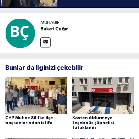
MUHABIR
Buket Çağır
Bunlar da ilginizi çekebilir
CHP Mut ve Silifke ilçe
Kasten öldürmeye
başkanlarından istifa
teşebbüs şüphelisi
tutuklandı