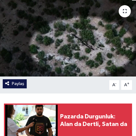
Paylaş
-
+
A
A
Pazarda Durgunluk:
Alan da Dertli, Satan da