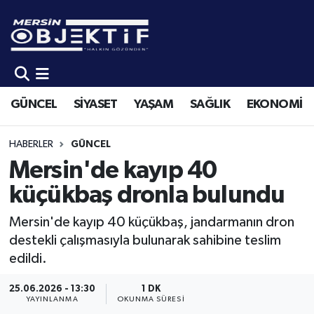
GÜNCEL
Mersin Hava Durumu
SİYASET
Mersin Trafik Yoğunluk Haritası
GÜNCEL
SİYASET
YAŞAM
SAĞLIK
EKONOMİ
YAŞAM
Süper Lig Puan Durumu ve Fikstür
HABERLER
GÜNCEL
SAĞLIK
Tüm Manşetler
Mersin'de kayıp 40
küçükbaş dronla bulundu
EKONOMİ
Son Dakika Haberleri
Mersin'de kayıp 40 küçükbaş, jandarmanın dron
SPOR
Haber Arşivi
destekli çalışmasıyla bulunarak sahibine teslim
edildi.
KÜLTÜR-SANAT
25.06.2026 - 13:30
1 DK
YAYINLANMA
OKUNMA SÜRESI
EĞİTİM