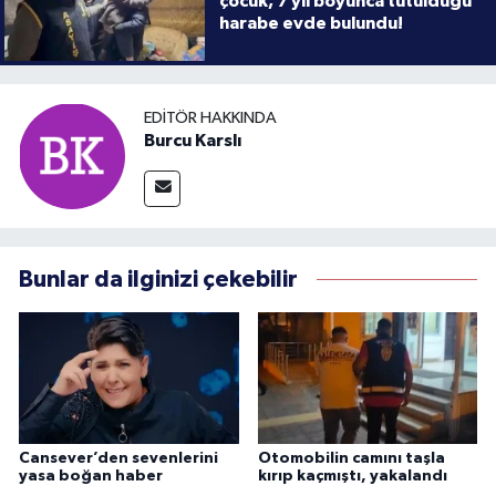
çocuk, 7 yıl boyunca tutulduğu
harabe evde bulundu!
EDITÖR HAKKINDA
Burcu Karslı
Bunlar da ilginizi çekebilir
Cansever’den sevenlerini
Otomobilin camını taşla
yasa boğan haber
kırıp kaçmıştı, yakalandı