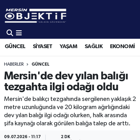
GÜNCEL
Mersin Hava Durumu
SİYASET
Mersin Trafik Yoğunluk Haritası
GÜNCEL
SİYASET
YAŞAM
SAĞLIK
EKONOMİ
YAŞAM
Süper Lig Puan Durumu ve Fikstür
HABERLER
GÜNCEL
SAĞLIK
Tüm Manşetler
Mersin'de dev yılan balığı
tezgahta ilgi odağı oldu
EKONOMİ
Son Dakika Haberleri
Mersin'de balıkçı tezgahında sergilenen yaklaşık 2
SPOR
Haber Arşivi
metre uzunluğunda ve 20 kilogram ağırlığındaki
dev yılan balığı ilgi odağı olurken, halk arasında
KÜLTÜR-SANAT
şifa kaynağı olarak görülen balığa talep de arttı.
EĞİTİM
09.07.2026 - 11:17
2 DK