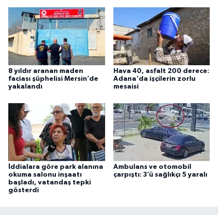
8 yıldır aranan maden
Hava 40, asfalt 200 derece:
faciası şüphelisi Mersin’de
Adana'da işçilerin zorlu
yakalandı
mesaisi
İddialara göre park alanına
Ambulans ve otomobil
okuma salonu inşaatı
çarpıştı: 3’ü sağlıkçı 5 yaralı
başladı, vatandaş tepki
gösterdi