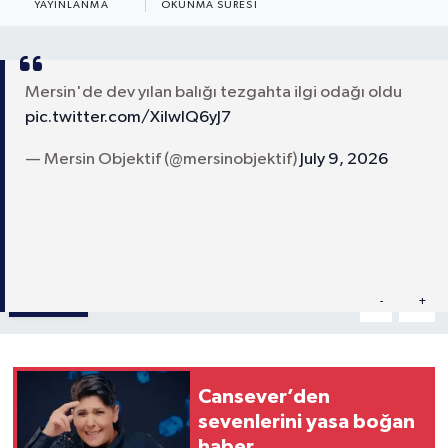
YAYINLANMA
OKUNMA SÜRESI
Mersin'de dev yılan balığı tezgahta ilgi odağı oldu
pic.twitter.com/XiIwlQ6yJ7
— Mersin Objektif (@mersinobjektif)
July 9, 2026
Paylaş
-
+
A
A
Cansever’den
sevenlerini yasa boğan
haber