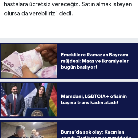
hastalara ücretsiz vereceğiz. Satın almak isteyen
olursa da verebiliriz" dedi.
Emeklilere Ramazan Bayramı
müjdesi: Maaş ve ikramiyeler
bugün başlıyor!
Mamdani, LGBTQIA+ ofisinin
başına trans kadın atadı!
Bursa’da şok olay: Kaçırılan