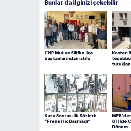
Bunlar da ilginizi çekebilir
CHP Mut ve Silifke ilçe
Kasten 
başkanlarından istifa
teşebbüs
tutuklan
Kaza Sonrası İlk Sözleri:
MEB’den
“Frene Hiç Basmadı”
81 İlde 
Dönem