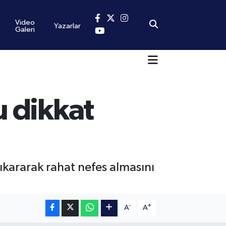
Video
Yazarlar
Galeri
u dikkat
ıkararak rahat nefes almasını
-
+
A
A