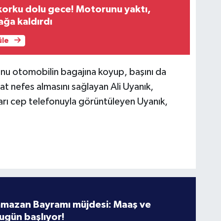
korku dolu gece! Motorunu yaktı,
ağa kaldırdı
üle
unu otomobilin bagajına koyup, başını da
t nefes almasını sağlayan Ali Uyanık,
arı cep telefonuyla görüntüleyen Uyanık,
amazan Bayramı müjdesi: Maaş ve
ugün başlıyor!