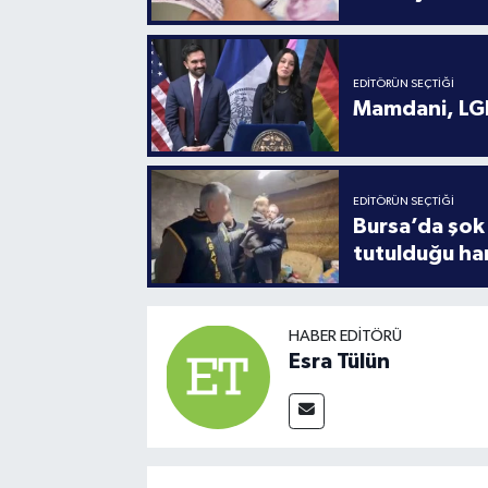
EDITÖRÜN SEÇTIĞI
Mamdani, LGB
EDITÖRÜN SEÇTIĞI
Bursa’da şok 
tutulduğu ha
HABER EDITÖRÜ
Esra Tülün