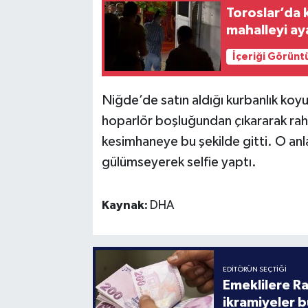
Toroslar’da 
mahalleyi ay
İçeriği Görünt
Niğde’de satın aldığı kurbanlık koy
hoparlör boşluğundan çıkararak raha
kesimhaneye bu şekilde gitti. O anl
gülümseyerek selfie yaptı.
Kaynak:
DHA
EDITÖRÜN SEÇTIĞI
Emeklilere R
ikramiyeler b