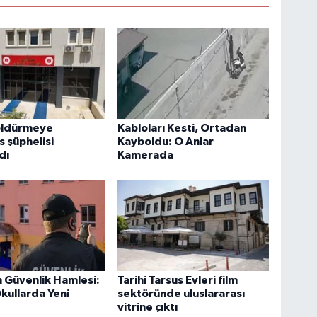
öldürmeye
Kabloları Kesti, Ortadan
 şüphelisi
Kayboldu: O Anlar
dı
Kamerada
 Güvenlik Hamlesi:
Tarihi Tarsus Evleri film
Okullarda Yeni
sektöründe uluslararası
vitrine çıktı