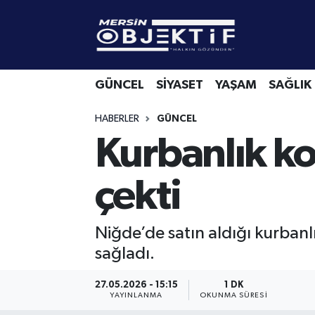
GÜNCEL
Mersin Hava Durumu
GÜNCEL
SİYASET
YAŞAM
SAĞLIK
SİYASET
Mersin Trafik Yoğunluk Haritası
HABERLER
GÜNCEL
YAŞAM
Süper Lig Puan Durumu ve Fikstür
Kurbanlık k
SAĞLIK
Tüm Manşetler
çekti
EKONOMİ
Son Dakika Haberleri
Niğde’de satın aldığı kurban
SPOR
Haber Arşivi
sağladı.
KÜLTÜR-SANAT
27.05.2026 - 15:15
1 DK
YAYINLANMA
OKUNMA SÜRESI
EĞİTİM