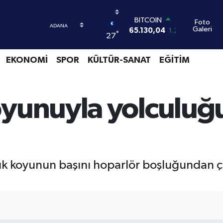
BITCOIN
Foto
Galeri
65.130,04
1.2
°
27
DOLAR
47,7106
0.17
EKONOMİ
SPOR
KÜLTÜR-SANAT
EĞİTİM
EURO
55,1652
0.27
STERLİN
64,4046
0.35
oyunuyla yolculuğ
GRAM ALTIN
6648.99
2.59
BİST100
13.773
-19
lık koyunun başını hoparlör boşluğundan ç