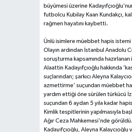
büyümesi üzerine Kadayıfçıoğlu'nun
futbolcu Kubilay Kaan Kundakçı, ka
rağmen hayatını kaybetti.
Ünlü isimlere müebbet hapis istemi
Olayın ardından İstanbul Anadolu C
soruşturma kapsamında hazırlanan id
Alaattin Kadayıfçıoğlu hakkında 'ka
suçlarından; şarkıcı Aleyna Kalaycı
azmettirme' suçundan müebbet hapis
yardım ettiği öne sürülen türkücü İz
suçundan 6 aydan 5 yıla kadar hapis 
Kimlik tespitlerinin yapılmasıyla ba
Ağır Ceza Mahkemesi'nde görüldü. 
Kadayıfçıoğlu, Aleyna Kalaycıoğlu v