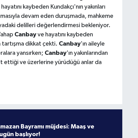
le hayatını kaybeden Kundakçı'nın yakınları
 alınmasıyla devam eden duruşmada, mahkeme
yadaki delilleri değerlendirmesi bekleniyor.
Vahap
Canbay
ve hayatını kaybeden
 tartışma dikkat çekti.
Canbay
'ın aileyle
ralara yansırken;
Canbay
'ın yakınlarından
it ettiği ve üzerlerine yürüdüğü anlar da
amazan Bayramı müjdesi: Maaş ve
ugün başlıyor!