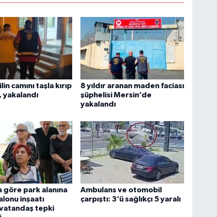
in camını taşla kırıp
8 yıldır aranan maden faciası
, yakalandı
şüphelisi Mersin’de
yakalandı
a göre park alanına
Ambulans ve otomobil
lonu inşaatı
çarpıştı: 3’ü sağlıkçı 5 yaralı
 vatandaş tepki