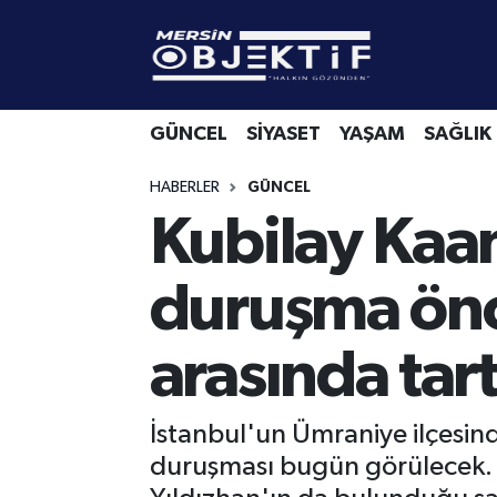
GÜNCEL
Mersin Hava Durumu
GÜNCEL
SİYASET
YAŞAM
SAĞLIK
SİYASET
Mersin Trafik Yoğunluk Haritası
HABERLER
GÜNCEL
YAŞAM
Süper Lig Puan Durumu ve Fikstür
Kubilay Kaa
SAĞLIK
Tüm Manşetler
duruşma önce
EKONOMİ
Son Dakika Haberleri
arasında tar
SPOR
Haber Arşivi
KÜLTÜR-SANAT
İstanbul'un Ümraniye ilçesind
duruşması bugün görülecek. A
EĞİTİM