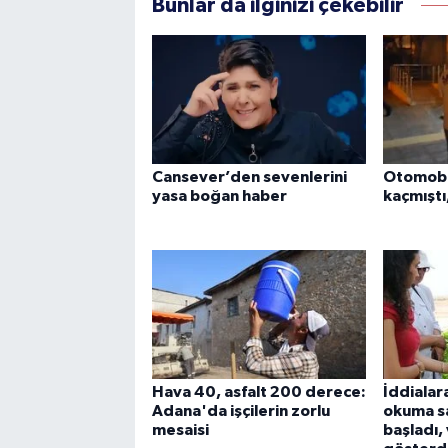
Bunlar da ilginizi çekebilir
Cansever’den sevenlerini
Otomobil
yasa boğan haber
kaçmıştı
Hava 40, asfalt 200 derece:
İddialar
Adana'da işçilerin zorlu
okuma sa
mesaisi
başladı,