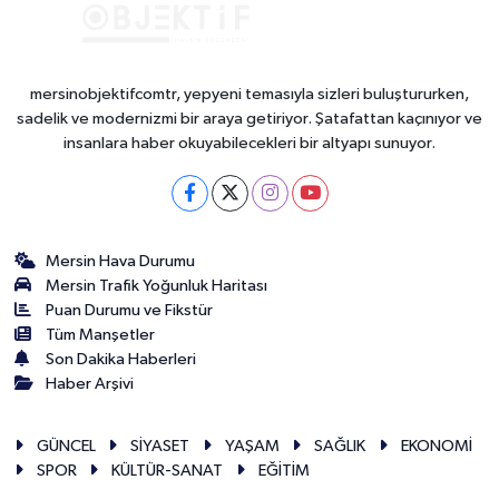
mersinobjektifcomtr, yepyeni temasıyla sizleri buluştururken,
sadelik ve modernizmi bir araya getiriyor. Şatafattan kaçınıyor ve
insanlara haber okuyabilecekleri bir altyapı sunuyor.
Mersin Hava Durumu
Mersin Trafik Yoğunluk Haritası
Puan Durumu ve Fikstür
Tüm Manşetler
Son Dakika Haberleri
Haber Arşivi
GÜNCEL
SİYASET
YAŞAM
SAĞLIK
EKONOMİ
SPOR
KÜLTÜR-SANAT
EĞİTİM