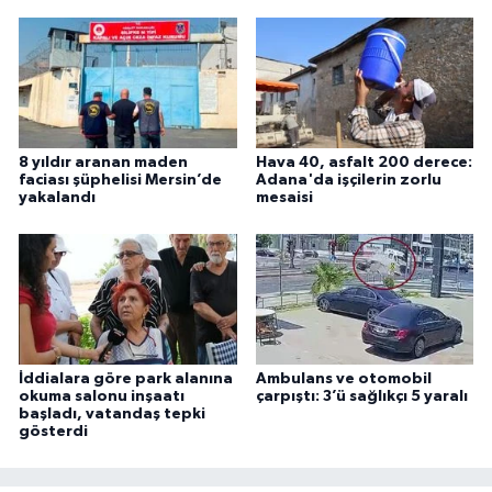
8 yıldır aranan maden
Hava 40, asfalt 200 derece:
faciası şüphelisi Mersin’de
Adana'da işçilerin zorlu
yakalandı
mesaisi
İddialara göre park alanına
Ambulans ve otomobil
okuma salonu inşaatı
çarpıştı: 3’ü sağlıkçı 5 yaralı
başladı, vatandaş tepki
gösterdi