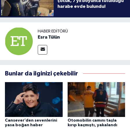
çocuk, 7 yıl boyunca tutulduğu
harabe evde bulundu!
HABER EDITÖRÜ
Esra Tülün
Bunlar da ilginizi çekebilir
Cansever’den sevenlerini
Otomobilin camını taşla
yasa boğan haber
kırıp kaçmıştı, yakalandı