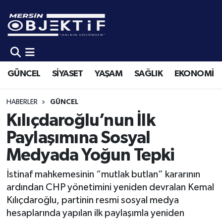
GÜNCEL
Mersin Hava Durumu
SİYASET
Mersin Trafik Yoğunluk Haritası
GÜNCEL
SİYASET
YAŞAM
SAĞLIK
EKONOMİ
YAŞAM
Süper Lig Puan Durumu ve Fikstür
HABERLER
GÜNCEL
SAĞLIK
Tüm Manşetler
Kılıçdaroğlu’nun İlk
Paylaşımına Sosyal
EKONOMİ
Son Dakika Haberleri
Medyada Yoğun Tepki
SPOR
Haber Arşivi
İstinaf mahkemesinin “mutlak butlan” kararının
ardından CHP yönetimini yeniden devralan Kemal
KÜLTÜR-SANAT
Kılıçdaroğlu, partinin resmi sosyal medya
hesaplarında yapılan ilk paylaşımla yeniden
EĞİTİM