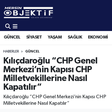
GÜNCEL
Mersin Hava Durumu
SİYASET
Mersin Trafik Yoğunluk Haritası
GÜNCEL
SİYASET
YAŞAM
SAĞLIK
EKONOMİ
YAŞAM
Süper Lig Puan Durumu ve Fikstür
HABERLER
GÜNCEL
SAĞLIK
Tüm Manşetler
Kılıçdaroğlu “CHP Genel
Merkezi’nin Kapısı CHP
EKONOMİ
Son Dakika Haberleri
Milletvekillerine Nasıl
SPOR
Haber Arşivi
Kapatılır”
KÜLTÜR-SANAT
Kılıçdaroğlu “CHP Genel Merkezi’nin Kapısı CHP
Milletvekillerine Nasıl Kapatılır”
EĞİTİM