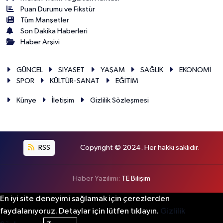
Puan Durumu ve Fikstür
Tüm Manşetler
Son Dakika Haberleri
Haber Arşivi
GÜNCEL
SİYASET
YAŞAM
SAĞLIK
EKONOMİ
SPOR
KÜLTÜR-SANAT
EĞİTİM
Künye
İletişim
Gizlilik Sözleşmesi
RSS
Copyright © 2024. Her hakkı saklıdır.
Haber Yazılımı:
TE Bilişim
En iyi site deneyimi sağlamak için çerezlerden
faydalanıyoruz. Detaylar için lütfen tıklayın.
Gizlilik