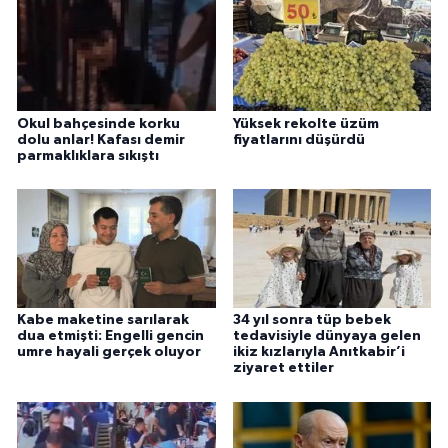
Okul bahçesinde korku
Yüksek rekolte üzüm
dolu anlar! Kafası demir
fiyatlarını düşürdü
parmaklıklara sıkıştı
Kabe maketine sarılarak
34 yıl sonra tüp bebek
dua etmişti: Engelli gencin
tedavisiyle dünyaya gelen
umre hayali gerçek oluyor
ikiz kızlarıyla Anıtkabir’i
ziyaret ettiler