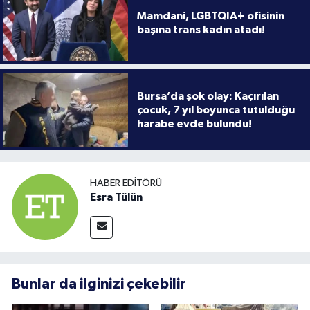
Mamdani, LGBTQIA+ ofisinin
başına trans kadın atadı!
Bursa’da şok olay: Kaçırılan
çocuk, 7 yıl boyunca tutulduğu
harabe evde bulundu!
HABER EDITÖRÜ
Esra Tülün
Bunlar da ilginizi çekebilir