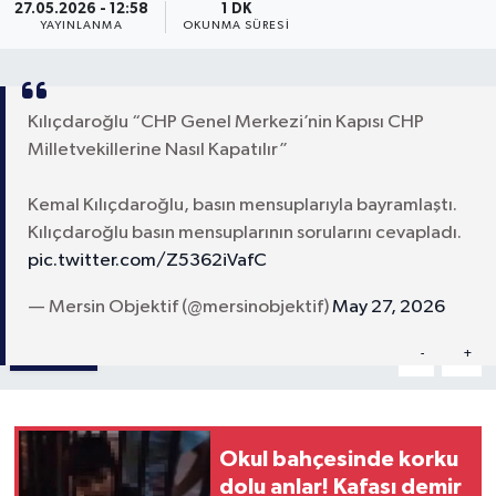
27.05.2026 - 12:58
1 DK
YAYINLANMA
OKUNMA SÜRESI
Kılıçdaroğlu “CHP Genel Merkezi’nin Kapısı CHP
Milletvekillerine Nasıl Kapatılır”
Kemal Kılıçdaroğlu, basın mensuplarıyla bayramlaştı.
Kılıçdaroğlu basın mensuplarının sorularını cevapladı.
pic.twitter.com/Z5362iVafC
— Mersin Objektif (@mersinobjektif)
May 27, 2026
Paylaş
-
+
A
A
Okul bahçesinde korku
dolu anlar! Kafası demir