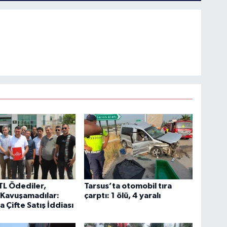
TL Ödediler,
Tarsus’ta otomobil tıra
 Kavuşamadılar:
çarptı: 1 ölü, 4 yaralı
 Çifte Satış İddiası