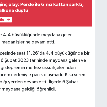
inç olay: Perde ile 6'ncı kattan sarktı,
alkona düştü
üle
nde 4.4 büyüklüğünde meydana gelen
lmadan işlerine devam etti.
lçesinde saat 11.26'da 4.4 büyüklüğünde bir
. 6 Şubat 2023 tarihinde meydana gelen ve
tiği depremin merkez üssü ilçelerinden
prem nedeniyle panik oluşmadı. Kısa süren
dığı yerden devam etti. İlçede 6 Şubat
er meydana geldiği öğrenildi.