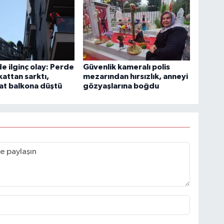
e ilginç olay: Perde
Güvenlik kameralı polis
 kattan sarktı,
mezarından hırsızlık, anneyi
at balkona düştü
gözyaşlarına boğdu