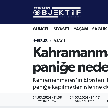
GÜNCEL
Mersin Hava Durumu
GÜNCEL
SİYASET
YAŞAM
SAĞLIK
SİYASET
Mersin Trafik Yoğunluk Haritası
HABERLER
ASAYIŞ
YAŞAM
Süper Lig Puan Durumu ve Fikstür
Kahramanmar
SAĞLIK
Tüm Manşetler
paniğe nede
EKONOMİ
Son Dakika Haberleri
Kahramanmaraş'ın Elbistan 
SPOR
Haber Arşivi
paniğe kapılmadan işlerine d
KÜLTÜR-SANAT
04.03.2024 - 11:58
04.03.2024 - 14:47
YAYINLANMA
GÜNCELLEME
EĞİTİM