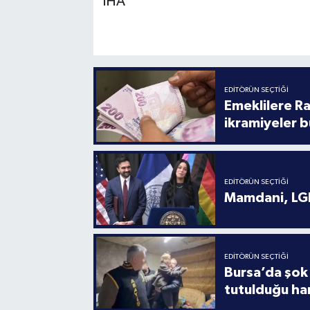
İHA
EDITÖRÜN SEÇTIĞI
Emeklilere R
ikramiyeler b
EDITÖRÜN SEÇTIĞI
Mamdani, LGB
EDITÖRÜN SEÇTIĞI
Bursa’da şok 
tutulduğu ha