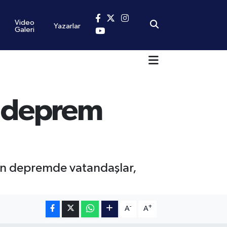
Video
Yazarlar
Galeri
i deprem
en depremde vatandaşlar,
-
+
A
A