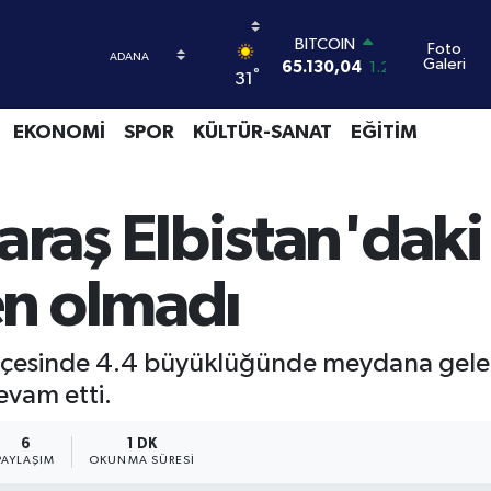
BITCOIN
Foto
65.130,04
1.2
Galeri
DOLAR
°
31
47,7106
0.17
EURO
EKONOMİ
SPOR
KÜLTÜR-SANAT
EĞİTİM
55,1652
0.27
STERLİN
64,4046
0.35
GRAM ALTIN
aş Elbistan'dak
6618.49
2.12
BİST100
n olmadı
13.773
-19
ilçesinde 4.4 büyüklüğünde meydana gel
evam etti.
6
1 DK
PAYLAŞIM
OKUNMA SÜRESI