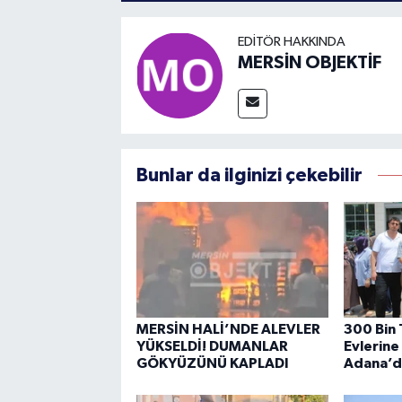
EDITÖR HAKKINDA
MERSİN OBJEKTİF
Bunlar da ilginizi çekebilir
MERSİN HALİ’NDE ALEVLER
300 Bin 
YÜKSELDİ! DUMANLAR
Evlerine
GÖKYÜZÜNÜ KAPLADI
Adana’da