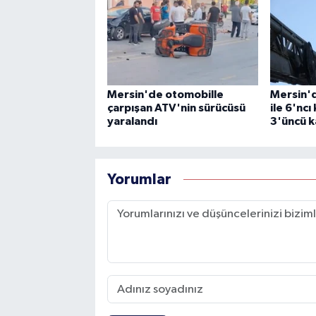
Mersin'de otomobille
Mersin'd
çarpışan ATV'nin sürücüsü
ile 6'ncı
yaralandı
3'üncü k
Yorumlar