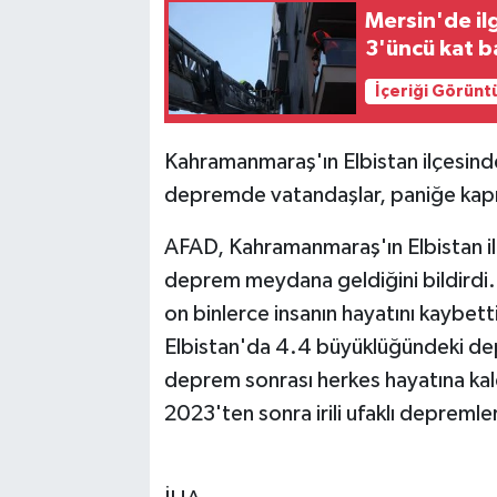
Mersin'de ilg
3'üncü kat b
İçeriği Görünt
Kahramanmaraş'ın Elbistan ilçesi
depremde vatandaşlar, paniğe kapı
AFAD, Kahramanmaraş'ın Elbistan i
deprem meydana geldiğini bildirdi
on binlerce insanın hayatını kaybet
Elbistan'da 4.4 büyüklüğündeki de
deprem sonrası herkes hayatına kal
2023'ten sonra irili ufaklı depreml