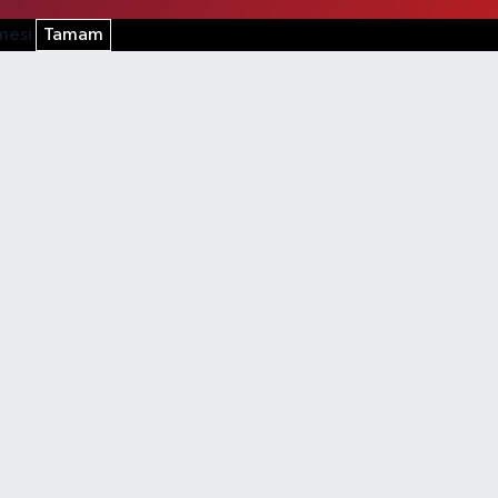
şmesi
Tamam