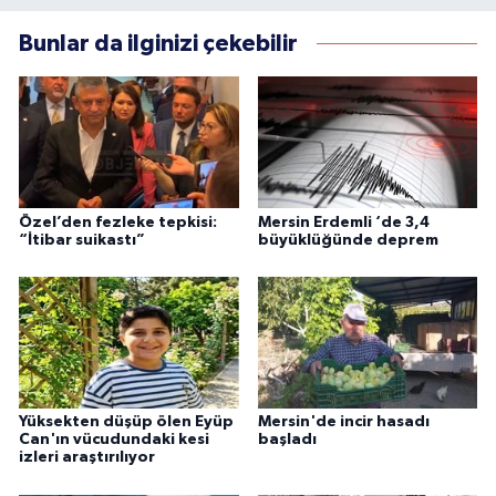
Bunlar da ilginizi çekebilir
Özel’den fezleke tepkisi:
Mersin Erdemli ‘de 3,4
“İtibar suikastı”
büyüklüğünde deprem
Yüksekten düşüp ölen Eyüp
Mersin'de incir hasadı
Can'ın vücudundaki kesi
başladı
izleri araştırılıyor