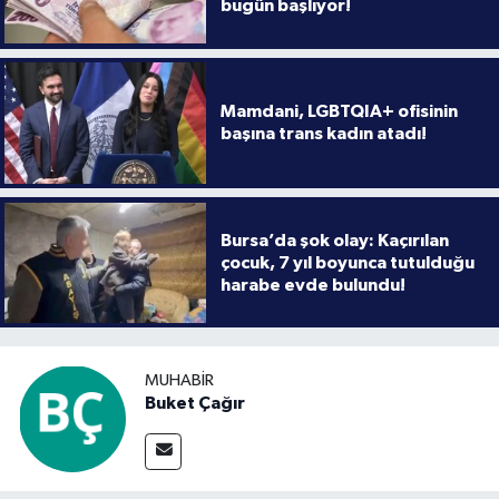
bugün başlıyor!
Mamdani, LGBTQIA+ ofisinin
başına trans kadın atadı!
Bursa’da şok olay: Kaçırılan
çocuk, 7 yıl boyunca tutulduğu
harabe evde bulundu!
MUHABIR
Buket Çağır