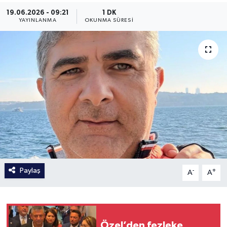
19.06.2026 - 09:21
1 DK
YAYINLANMA
OKUNMA SÜRESI
Paylaş
-
+
A
A
Özel’den fezleke