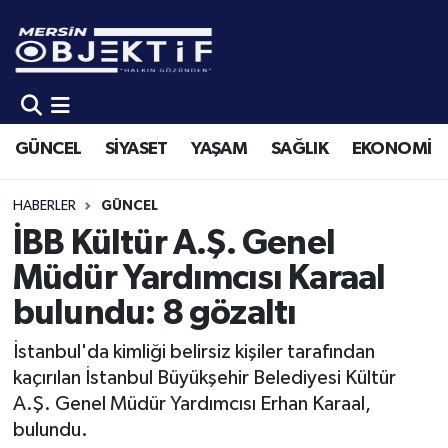
GÜNCEL
Mersin Hava Durumu
SİYASET
Mersin Trafik Yoğunluk Haritası
GÜNCEL
SİYASET
YAŞAM
SAĞLIK
EKONOMİ
YAŞAM
Süper Lig Puan Durumu ve Fikstür
HABERLER
GÜNCEL
SAĞLIK
Tüm Manşetler
İBB Kültür A.Ş. Genel
Müdür Yardımcısı Karaal
EKONOMİ
Son Dakika Haberleri
bulundu: 8 gözaltı
SPOR
Haber Arşivi
İstanbul'da kimliği belirsiz kişiler tarafından
kaçırılan İstanbul Büyükşehir Belediyesi Kültür
KÜLTÜR-SANAT
A.Ş. Genel Müdür Yardımcısı Erhan Karaal,
bulundu.
EĞİTİM