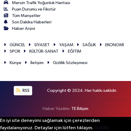
Mersin Trafik Yoğunluk Haritası
Puan Durumu ve Fikstür
Tüm Manşetler
Son Dakika Haberleri
Haber Arşivi
GÜNCEL
SİYASET
YAŞAM
SAĞLIK
EKONOMİ
SPOR
KÜLTÜR-SANAT
EĞİTİM
Künye
İletişim
Gizlilik Sözleşmesi
RSS
Copyright © 2024. Her hakkı saklıdır.
Haber Yazılımı:
TE Bilişim
En iyi site deneyimi sağlamak için çerezlerden
faydalanıyoruz. Detaylar için lütfen tıklayın.
Gizlilik