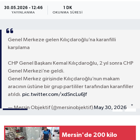
30.05.2026 - 12:46
1 DK
YAYINLANMA
OKUNMA SÜRESI
Genel Merkeze gelen Kılıçdaroğlu’na karanfilli
karşılama
CHP Genel Başkanı Kemal Kılıçdaroğlu, 2 yıl sonra CHP
Genel Merkezi’ne geldi.
Genel Merkez girişinde Kılıçdaroğlu’nun makam
aracının üstüne bir grup partililer tarafından karanfiller
atıldı.
pic.twitter.com/xdSncLu6Jf
Paylaş
-
+
A
A
— Mersin Objektif (@mersinobjektif)
May 30, 2026
Mersin'de 200 kilo