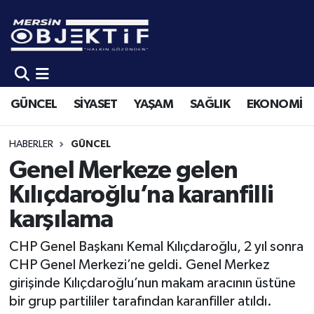
GÜNCEL
Mersin Hava Durumu
SİYASET
Mersin Trafik Yoğunluk Haritası
GÜNCEL
SİYASET
YAŞAM
SAĞLIK
EKONOMİ
YAŞAM
Süper Lig Puan Durumu ve Fikstür
HABERLER
GÜNCEL
SAĞLIK
Tüm Manşetler
Genel Merkeze gelen
Kılıçdaroğlu’na karanfilli
EKONOMİ
Son Dakika Haberleri
karşılama
SPOR
Haber Arşivi
CHP Genel Başkanı Kemal Kılıçdaroğlu, 2 yıl sonra
CHP Genel Merkezi’ne geldi. Genel Merkez
KÜLTÜR-SANAT
girişinde Kılıçdaroğlu’nun makam aracının üstüne
bir grup partililer tarafından karanfiller atıldı.
EĞİTİM