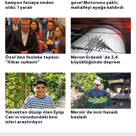
kamyon faciaya neden
gece! Motorunu yaktı,
oldu: 1 yaralı
mahalleyi ayağa kaldırdı
Özel’den fezleke tepkisi:
Mersin Erdemli ‘de 3,4
“İtibar suikastı”
büyüklüğünde deprem
Yüksekten düşüp ölen Eyüp
Mersin'de incir hasadı
Can'ın vücudundaki kesi
başladı
izleri araştırılıyor