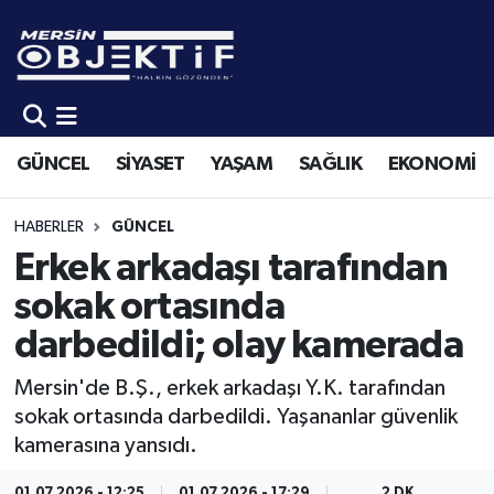
GÜNCEL
Mersin Hava Durumu
SİYASET
Mersin Trafik Yoğunluk Haritası
GÜNCEL
SİYASET
YAŞAM
SAĞLIK
EKONOMİ
YAŞAM
Süper Lig Puan Durumu ve Fikstür
HABERLER
GÜNCEL
SAĞLIK
Tüm Manşetler
Erkek arkadaşı tarafından
sokak ortasında
EKONOMİ
Son Dakika Haberleri
darbedildi; olay kamerada
SPOR
Haber Arşivi
Mersin'de B.Ş., erkek arkadaşı Y.K. tarafından
sokak ortasında darbedildi. Yaşananlar güvenlik
KÜLTÜR-SANAT
kamerasına yansıdı.
EĞİTİM
01.07.2026 - 12:25
01.07.2026 - 17:29
2 DK