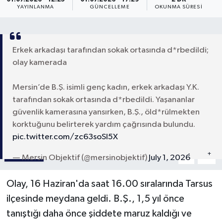
YAYINLANMA
GÜNCELLEME
OKUNMA SÜRESI
Erkek arkadaşı tarafından sokak ortasında d*rbedildi;
olay kamerada
Mersin’de B.Ş. isimli genç kadın, erkek arkadaşı Y.K.
tarafından sokak ortasında d*rbedildi. Yaşananlar
güvenlik kamerasına yansırken, B.Ş., öld*rülmekten
korktuğunu belirterek yardım çağrısında bulundu.
pic.twitter.com/zc63soSl5X
Paylaş
-
+
A
A
— Mersin Objektif (@mersinobjektif)
July 1, 2026
Olay, 16 Haziran'da saat 16.00 sıralarında Tarsus
ilçesinde meydana geldi. B.Ş., 1,5 yıl önce
tanıştığı daha önce şiddete maruz kaldığı ve