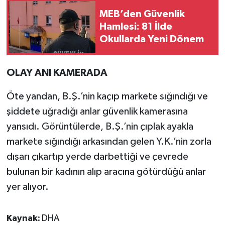
MEB’den Güvenlik
Hamlesi: 81 İlde
Okullarda Yeni Dönem
OLAY ANI KAMERADA
Öte yandan, B.Ş.’nin kaçıp markete sığındığı ve
şiddete uğradığı anlar güvenlik kamerasına
yansıdı. Görüntülerde, B.Ş.’nin çıplak ayakla
markete sığındığı arkasından gelen Y.K.’nin zorla
dışarı çıkartıp yerde darbettiği ve çevrede
bulunan bir kadının alıp aracına götürdüğü anlar
yer alıyor.
Kaynak:
DHA