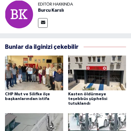
EDITÖR HAKKINDA
Burcu Karslı
Bunlar da ilginizi çekebilir
CHP Mut ve Silifke ilçe
Kasten öldürmeye
başkanlarından istifa
teşebbüs şüphelisi
tutuklandı