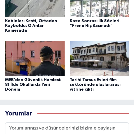
Kabloları Kesti, Ortadan
Kaza Sonrası İlk Sözleri:
Kayboldu: O Anlar
“Frene Hiç Basmadı”
Kamerada
MEB’den Güvenlik Hamlesi:
Tarihi Tarsus Evleri film
81 İlde Okullarda Yeni
sektöründe uluslararası
Dönem
vitrine çıktı
Yorumlar