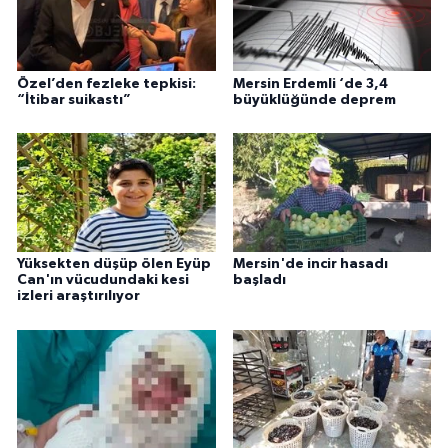
Özel’den fezleke tepkisi:
Mersin Erdemli ‘de 3,4
“İtibar suikastı”
büyüklüğünde deprem
Yüksekten düşüp ölen Eyüp
Mersin'de incir hasadı
Can'ın vücudundaki kesi
başladı
izleri araştırılıyor