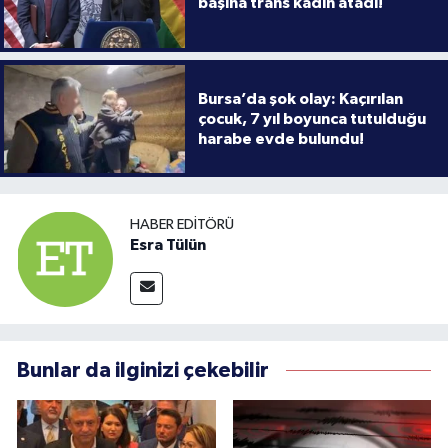
başına trans kadın atadı!
Bursa’da şok olay: Kaçırılan
çocuk, 7 yıl boyunca tutulduğu
harabe evde bulundu!
HABER EDITÖRÜ
Esra Tülün
Bunlar da ilginizi çekebilir