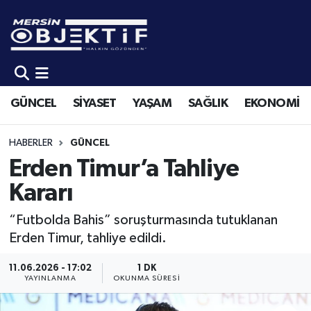
GÜNCEL
Mersin Hava Durumu
SİYASET
Mersin Trafik Yoğunluk Haritası
GÜNCEL
SİYASET
YAŞAM
SAĞLIK
EKONOMİ
YAŞAM
Süper Lig Puan Durumu ve Fikstür
HABERLER
GÜNCEL
SAĞLIK
Tüm Manşetler
Erden Timur’a Tahliye
Kararı
EKONOMİ
Son Dakika Haberleri
“Futbolda Bahis” soruşturmasında tutuklanan
SPOR
Haber Arşivi
Erden Timur, tahliye edildi.
KÜLTÜR-SANAT
11.06.2026 - 17:02
1 DK
YAYINLANMA
OKUNMA SÜRESI
EĞİTİM