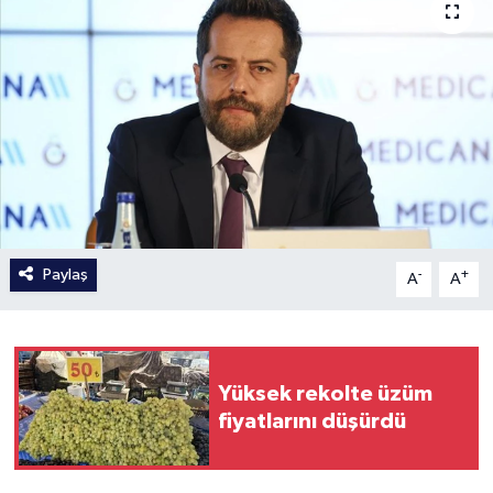
Paylaş
-
+
A
A
Yüksek rekolte üzüm
fiyatlarını düşürdü