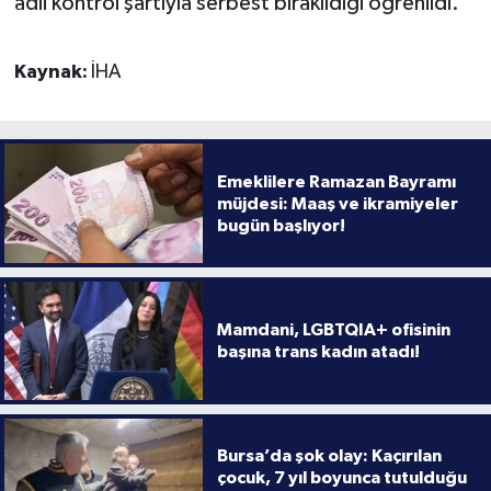
adli kontrol şartıyla serbest bırakıldığı öğrenildi.
Kaynak:
İHA
Emeklilere Ramazan Bayramı
müjdesi: Maaş ve ikramiyeler
bugün başlıyor!
Mamdani, LGBTQIA+ ofisinin
başına trans kadın atadı!
Bursa’da şok olay: Kaçırılan
çocuk, 7 yıl boyunca tutulduğu