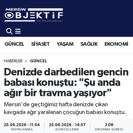
GÜNCEL
Mersin Hava Durumu
SİYASET
Mersin Trafik Yoğunluk Haritası
GÜNCEL
SİYASET
YAŞAM
SAĞLIK
EKONOMİ
YAŞAM
Süper Lig Puan Durumu ve Fikstür
HABERLER
GÜNCEL
SAĞLIK
Tüm Manşetler
Denizde darbedilen gencin
babası konuştu: "Şu anda
EKONOMİ
Son Dakika Haberleri
ağır bir travma yaşıyor"
SPOR
Haber Arşivi
Mersin'de geçtiğimiz hafta denizde çıkan
kavgada ağır yaralanan çocuğun babası konuştu.
KÜLTÜR-SANAT
25.06.2026 - 11:54
25.06.2026 - 14:57
3 DK
EĞİTİM
YAYINLANMA
GÜNCELLEME
OKUNMA SÜRESI