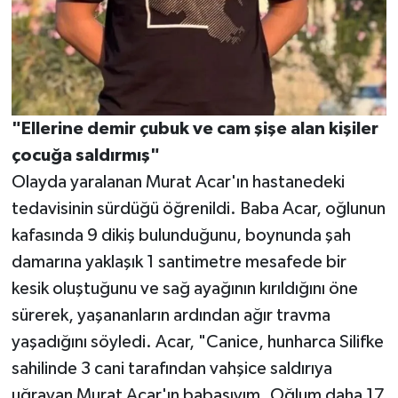
"Ellerine demir çubuk ve cam şişe alan kişiler
çocuğa saldırmış"
Olayda yaralanan Murat Acar'ın hastanedeki
tedavisinin sürdüğü öğrenildi. Baba Acar, oğlunun
kafasında 9 dikiş bulunduğunu, boynunda şah
damarına yaklaşık 1 santimetre mesafede bir
kesik oluştuğunu ve sağ ayağının kırıldığını öne
sürerek, yaşananların ardından ağır travma
yaşadığını söyledi. Acar, "Canice, hunharca Silifke
sahilinde 3 cani tarafından vahşice saldırıya
uğrayan Murat Acar'ın babasıyım. Oğlum daha 17