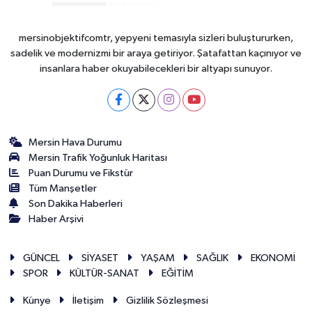
mersinobjektifcomtr, yepyeni temasıyla sizleri buluştururken,
sadelik ve modernizmi bir araya getiriyor. Şatafattan kaçınıyor ve
insanlara haber okuyabilecekleri bir altyapı sunuyor.
Mersin Hava Durumu
Mersin Trafik Yoğunluk Haritası
Puan Durumu ve Fikstür
Tüm Manşetler
Son Dakika Haberleri
Haber Arşivi
GÜNCEL
SİYASET
YAŞAM
SAĞLIK
EKONOMİ
SPOR
KÜLTÜR-SANAT
EĞİTİM
Künye
İletişim
Gizlilik Sözleşmesi