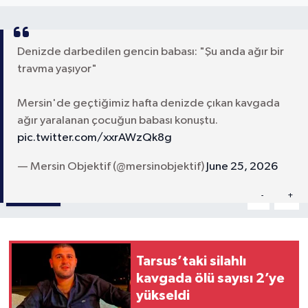
Denizde darbedilen gencin babası: "Şu anda ağır bir
travma yaşıyor"
Mersin'de geçtiğimiz hafta denizde çıkan kavgada
ağır yaralanan çocuğun babası konuştu.
pic.twitter.com/xxrAWzQk8g
— Mersin Objektif (@mersinobjektif)
June 25, 2026
Paylaş
-
+
A
A
Tarsus’taki silahlı
kavgada ölü sayısı 2’ye
yükseldi