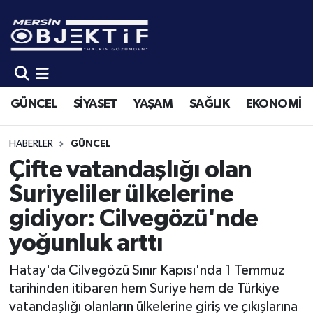
GÜNCEL
Mersin Hava Durumu
SİYASET
Mersin Trafik Yoğunluk Haritası
GÜNCEL
SİYASET
YAŞAM
SAĞLIK
EKONOMİ
YAŞAM
Süper Lig Puan Durumu ve Fikstür
HABERLER
GÜNCEL
SAĞLIK
Tüm Manşetler
Çifte vatandaşlığı olan
Suriyeliler ülkelerine
EKONOMİ
Son Dakika Haberleri
gidiyor: Cilvegözü'nde
SPOR
Haber Arşivi
yoğunluk arttı
KÜLTÜR-SANAT
Hatay'da Cilvegözü Sınır Kapısı'nda 1 Temmuz
tarihinden itibaren hem Suriye hem de Türkiye
EĞİTİM
vatandaşlığı olanların ülkelerine giriş ve çıkışlarına