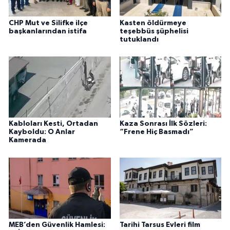
CHP Mut ve Silifke ilçe
Kasten öldürmeye
başkanlarından istifa
teşebbüs şüphelisi
tutuklandı
Kabloları Kesti, Ortadan
Kaza Sonrası İlk Sözleri:
Kayboldu: O Anlar
“Frene Hiç Basmadı”
Kamerada
MEB’den Güvenlik Hamlesi:
Tarihi Tarsus Evleri film