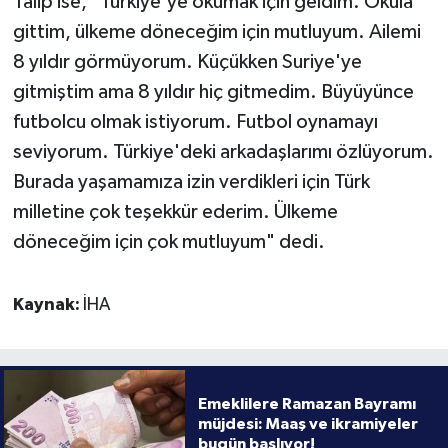
Talip ise, "Türkiye'ye okumak için geldim. Okula
gittim, ülkeme döneceğim için mutluyum. Ailemi
8 yıldır görmüyorum. Küçükken Suriye'ye
gitmiştim ama 8 yıldır hiç gitmedim. Büyüyünce
futbolcu olmak istiyorum. Futbol oynamayı
seviyorum. Türkiye'deki arkadaşlarımı özlüyorum.
Burada yaşamamıza izin verdikleri için Türk
milletine çok teşekkür ederim. Ülkeme
döneceğim için çok mutluyum" dedi.
Kaynak:
İHA
Emeklilere Ramazan Bayramı
müjdesi: Maaş ve ikramiyeler
bugün başlıyor!