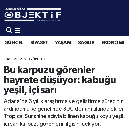
GÜNCEL
Mersin Hava Durumu
SİYASET
Mersin Trafik Yoğunluk Haritası
GÜNCEL
SİYASET
YAŞAM
SAĞLIK
EKONOMİ
YAŞAM
Süper Lig Puan Durumu ve Fikstür
HABERLER
GÜNCEL
SAĞLIK
Tüm Manşetler
Bu karpuzu görenler
hayrete düşüyor: kabuğu
EKONOMİ
Son Dakika Haberleri
yeşil, içi sarı
SPOR
Haber Arşivi
Adana'da 3 yıllık araştırma ve geliştirme sürecinin
ardından ülke genelinde 300 dönüm alanda ekilen
KÜLTÜR-SANAT
Tropical Sunshine adıyla bilinen kabuğu koyu yeşil,
içi sarı karpuz, görenlerin ilgisini çekiyor.
EĞİTİM