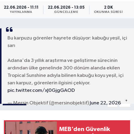
22.06.2026 - 11:11
22.06.2026 - 13:05
2 DK
YAYINLANMA
GÜNCELLEME
OKUNMA SÜRESI
Bu karpuzu görenler hayrete düşüyor: kabuğu yeşil, içi
sarı
Adana'da 3 yıllık araştırma ve geliştirme sürecinin
ardından ülke genelinde 300 dönüm alanda ekilen
Tropical Sunshine adıyla bilinen kabuğu koyu yeşil, içi
sarı karpuz, görenlerin ilgisini çekiyor.
pic.twitter.com/xJ0GjgGAOD
Paylaş
-
+
A
A
— Mersin Objektif (@mersinobjektif)
June 22, 2026
MEB’den Güvenlik