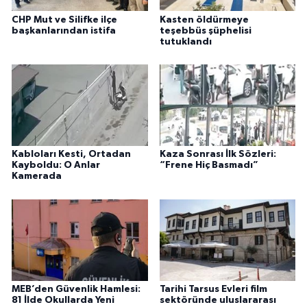
CHP Mut ve Silifke ilçe
Kasten öldürmeye
başkanlarından istifa
teşebbüs şüphelisi
tutuklandı
Kabloları Kesti, Ortadan
Kaza Sonrası İlk Sözleri:
Kayboldu: O Anlar
“Frene Hiç Basmadı”
Kamerada
MEB’den Güvenlik Hamlesi:
Tarihi Tarsus Evleri film
81 İlde Okullarda Yeni
sektöründe uluslararası