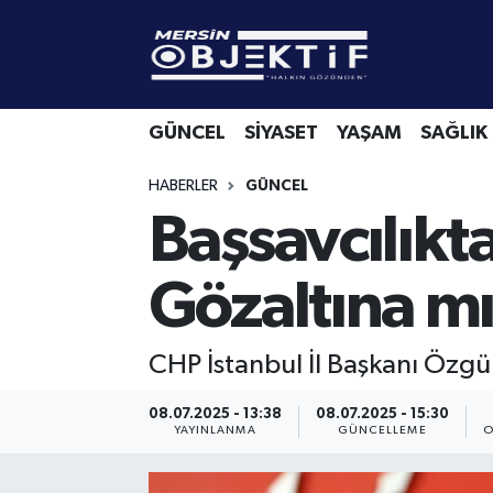
GÜNCEL
Mersin Hava Durumu
GÜNCEL
SİYASET
YAŞAM
SAĞLIK
SİYASET
Mersin Trafik Yoğunluk Haritası
HABERLER
GÜNCEL
YAŞAM
Süper Lig Puan Durumu ve Fikstür
Başsavcılıkt
SAĞLIK
Tüm Manşetler
Gözaltına mı
EKONOMİ
Son Dakika Haberleri
CHP İstanbul İl Başkanı Özgür 
SPOR
Haber Arşivi
08.07.2025 - 13:38
08.07.2025 - 15:30
KÜLTÜR-SANAT
YAYINLANMA
GÜNCELLEME
O
EĞİTİM