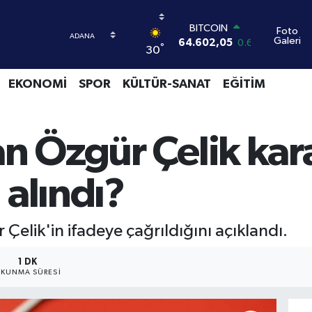
BITCOIN
Foto
64.602,05
0.69
Galeri
DOLAR
°
30
47,5986
0.06
EURO
EKONOMİ
SPOR
KÜLTÜR-SANAT
EĞİTİM
55,0700
0.1
STERLİN
64,2438
0.21
GRAM ALTIN
an Özgür Çelik kara
6513.94
0.32
BİST100
13.768
48
 alındı?
Çelik'in ifadeye çağrıldığını açıklandı.
1 DK
KUNMA SÜRESI