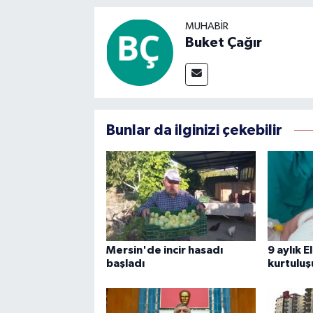
MUHABIR
Buket Çağır
Bunlar da ilginizi çekebilir
Mersin'de incir hasadı
9 aylık E
başladı
kurtuluş