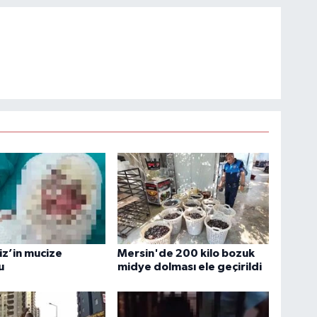
liz’in mucize
Mersin'de 200 kilo bozuk
u
midye dolması ele geçirildi