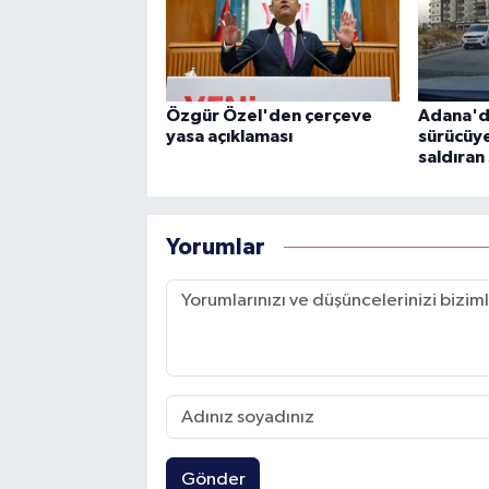
Özgür Özel'den çerçeve
Adana'da
yasa açıklaması
sürücüye
saldıran
Yorumlar
Gönder