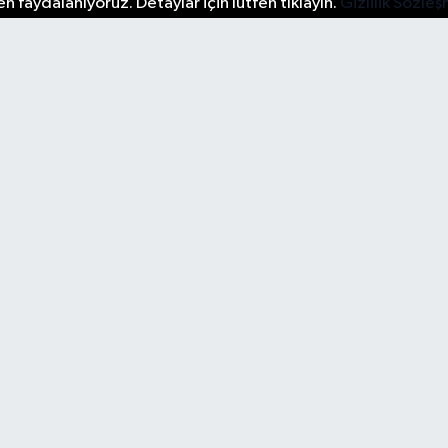
n faydalanıyoruz. Detaylar için lütfen tıklayın.
Gizlilik Sözle