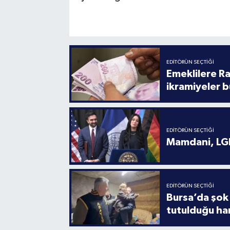
EDITÖRÜN SEÇTIĞI
Emeklilere R
ikramiyeler b
EDITÖRÜN SEÇTIĞI
Mamdani, LGB
EDITÖRÜN SEÇTIĞI
Bursa’da şok 
tutulduğu ha