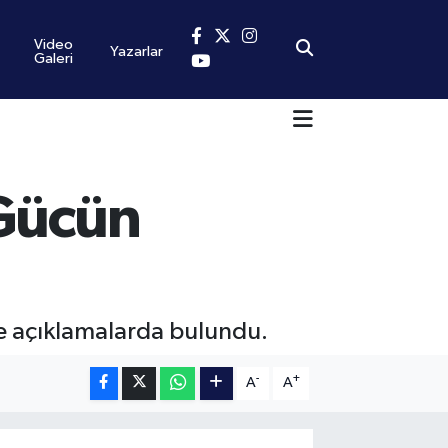
Video
Yazarlar
Galeri
“Gücün
de açıklamalarda bulundu.
-
+
A
A