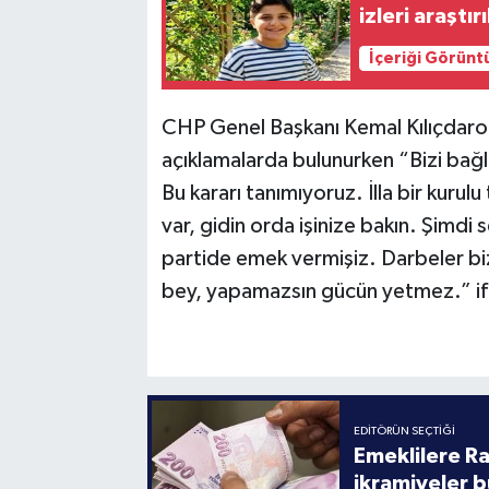
izleri araştır
İçeriği Görünt
CHP Genel Başkanı Kemal Kılıçdaroğlu’
açıklamalarda bulunurken “Bizi bağl
Bu kararı tanımıyoruz. İlla bir kurul
var, gidin orda işinize bakın. Şimdi
partide emek vermişiz. Darbeler biz
bey, yapamazsın gücün yetmez.” ifa
EDITÖRÜN SEÇTIĞI
Emeklilere R
ikramiyeler b