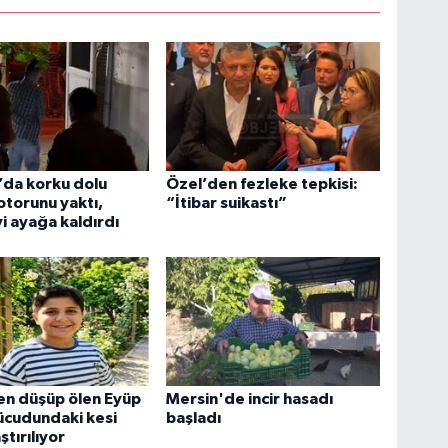
’da korku dolu
Özel’den fezleke tepkisi:
torunu yaktı,
“İtibar suikastı”
i ayağa kaldırdı
en düşüp ölen Eyüp
Mersin'de incir hasadı
ücudundaki kesi
başladı
ştırılıyor