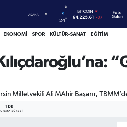
BITCOIN
Foto
Galeri
64.225,61
-0.63
°
24
DOLAR
47,7143
0.16
EKONOMİ
SPOR
KÜLTÜR-SANAT
EĞİTİM
EURO
55,0317
-0.02
STERLİN
64,2463
0.07
Kılıçdaroğlu’na: 
GRAM ALTIN
6510.40
0.45
BİST100
13.799
70
sin Milletvekili Ali MAhir Başarır, TBMM’
1 DK
UNMA SÜRESI