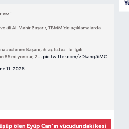
Y
etmez”
vekili Ali Mahir Başarır, TBMM’de açıklamalarda
eslenen Başarır, ihraç listesi ile ilgili
yan 86 milyondur, 2…
pic.twitter.com/zDkanq5iMC
une 11, 2026
üşüp ölen Eyüp Can'ın vücudundaki kesi