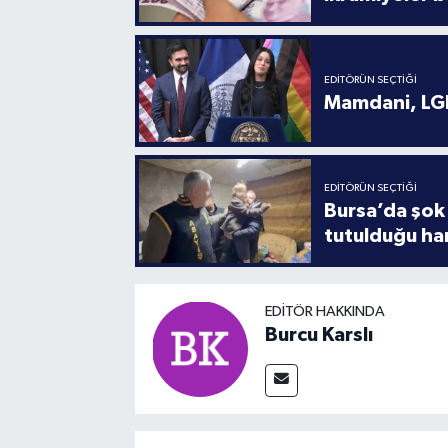
EDITÖRÜN SEÇTIĞI
Mamdani, LGB
EDITÖRÜN SEÇTIĞI
Bursa’da şok 
tutulduğu ha
EDITÖR HAKKINDA
Burcu Karslı