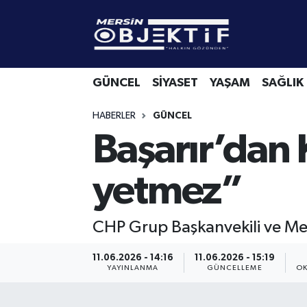
GÜNCEL
Mersin Hava Durumu
GÜNCEL
SİYASET
YAŞAM
SAĞLIK
SİYASET
Mersin Trafik Yoğunluk Haritası
HABERLER
GÜNCEL
YAŞAM
Süper Lig Puan Durumu ve Fikstür
Başarır’dan 
SAĞLIK
Tüm Manşetler
yetmez”
EKONOMİ
Son Dakika Haberleri
CHP Grup Başkanvekili ve Mer
SPOR
Haber Arşivi
11.06.2026 - 14:16
11.06.2026 - 15:19
KÜLTÜR-SANAT
YAYINLANMA
GÜNCELLEME
OK
EĞİTİM