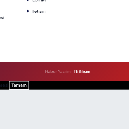
EĞİTİM
İletişim
esi
Haber Yazılımı:
TE Bilişim
şmesi
Tamam