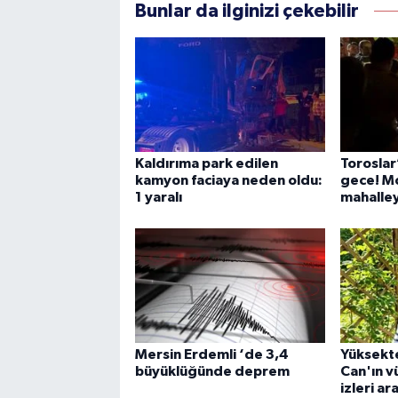
Bunlar da ilginizi çekebilir
Kaldırıma park edilen
Toroslar
kamyon faciaya neden oldu:
gece! Mo
1 yaralı
mahalley
Mersin Erdemli ‘de 3,4
Yüksekt
büyüklüğünde deprem
Can'ın v
izleri ara