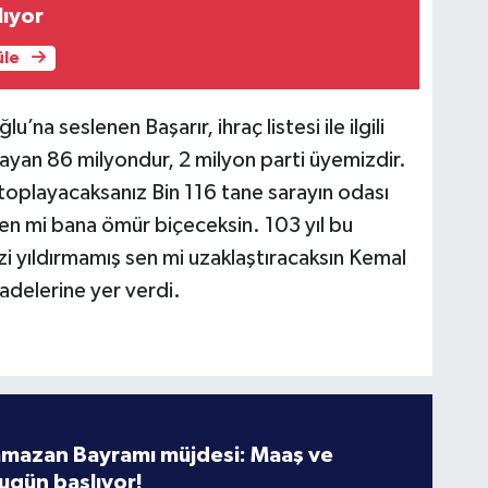
ılıyor
üle
na seslenen Başarır, ihraç listesi ile ilgili
ayan 86 milyondur, 2 milyon parti üyemizdir.
u toplayacaksanız Bin 116 tane sarayın odası
 sen mi bana ömür biçeceksin. 103 yıl bu
i yıldırmamış sen mi uzaklaştıracaksın Kemal
delerine yer verdi.
amazan Bayramı müjdesi: Maaş ve
ugün başlıyor!