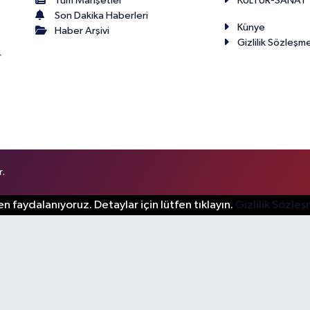
Tüm Manşetler
KÜLTÜR-SANAT
Son Dakika Haberleri
Künye
Haber Arşivi
Gizlilik Sözleşm
r
r.
n faydalanıyoruz. Detaylar için lütfen tıklayın.
Gizlilik Sözle