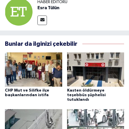
HABER EDITÖRÜ
Esra Tülün
Bunlar da ilginizi çekebilir
CHP Mut ve Silifke ilçe
Kasten öldürmeye
başkanlarından istifa
teşebbüs şüphelisi
tutuklandı