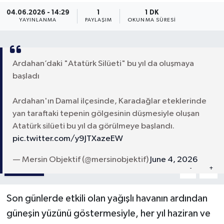
04.06.2026 - 14:29
1
1 DK
YAYINLANMA
PAYLAŞIM
OKUNMA SÜRESI
Ardahan’daki "Atatürk Silüeti" bu yıl da oluşmaya
başladı
Ardahan'ın Damal ilçesinde, Karadağlar eteklerinde
yan taraftaki tepenin gölgesinin düşmesiyle oluşan
Atatürk silüeti bu yıl da görülmeye başlandı.
pic.twitter.com/y9JTXazeEW
— Mersin Objektif (@mersinobjektif)
June 4, 2026
Paylaş
-
+
A
A
Son günlerde etkili olan yağışlı havanın ardından
güneşin yüzünü göstermesiyle, her yıl haziran ve