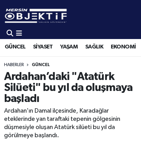
GÜNCEL
Mersin Hava Durumu
SİYASET
Mersin Trafik Yoğunluk Haritası
GÜNCEL
SİYASET
YAŞAM
SAĞLIK
EKONOMİ
YAŞAM
Süper Lig Puan Durumu ve Fikstür
HABERLER
GÜNCEL
SAĞLIK
Tüm Manşetler
Ardahan’daki "Atatürk
Silüeti" bu yıl da oluşmaya
EKONOMİ
Son Dakika Haberleri
başladı
SPOR
Haber Arşivi
Ardahan'ın Damal ilçesinde, Karadağlar
eteklerinde yan taraftaki tepenin gölgesinin
KÜLTÜR-SANAT
düşmesiyle oluşan Atatürk silüeti bu yıl da
görülmeye başlandı.
EĞİTİM