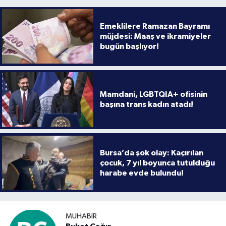
Emeklilere Ramazan Bayramı
müjdesi: Maaş ve ikramiyeler
bugün başlıyor!
Mamdani, LGBTQIA+ ofisinin
başına trans kadın atadı!
Bursa’da şok olay: Kaçırılan
çocuk, 7 yıl boyunca tutulduğu
harabe evde bulundu!
MUHABIR