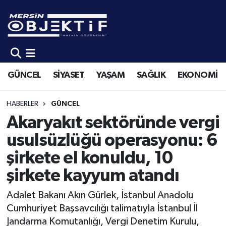
GÜNCEL
Mersin Hava Durumu
SİYASET
Mersin Trafik Yoğunluk Haritası
GÜNCEL
SİYASET
YAŞAM
SAĞLIK
EKONOMİ
YAŞAM
Süper Lig Puan Durumu ve Fikstür
HABERLER
GÜNCEL
SAĞLIK
Tüm Manşetler
Akaryakıt sektöründe vergi
usulsüzlüğü operasyonu: 6
EKONOMİ
Son Dakika Haberleri
şirkete el konuldu, 10
SPOR
Haber Arşivi
şirkete kayyum atandı
KÜLTÜR-SANAT
Adalet Bakanı Akın Gürlek, İstanbul Anadolu
Cumhuriyet Başsavcılığı talimatıyla İstanbul İl
EĞİTİM
Jandarma Komutanlığı, Vergi Denetim Kurulu,