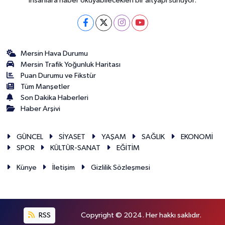
insanlara haber okuyabilecekleri bir altyapı sunuyor.
Mersin Hava Durumu
Mersin Trafik Yoğunluk Haritası
Puan Durumu ve Fikstür
Tüm Manşetler
Son Dakika Haberleri
Haber Arşivi
GÜNCEL
SİYASET
YAŞAM
SAĞLIK
EKONOMİ
SPOR
KÜLTÜR-SANAT
EĞİTİM
Künye
İletişim
Gizlilik Sözleşmesi
RSS
Copyright © 2024. Her hakkı saklıdır.