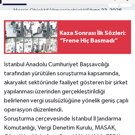
Paylaş
-
+
A
A
— Mersin Objektif (@mersinobjektif)
June 23, 2026
Kaza Sonrası İlk Sözleri:
“Frene Hiç Basmadı”
İstanbul Anadolu Cumhuriyet Başsavcılığı
tarafından yürütülen soruşturma kapsamında,
akaryakıt sektöründe faaliyet gösteren bir şirket
yapılanması üzerinden gerçekleştirildiği
belirlenen vergi usulsüzlüğüne yönelik geniş çaplı
operasyon düzenlendi.
Soruşturma çerçevesinde İstanbul İl Jandarma
Komutanlığı, Vergi Denetim Kurulu, MASAK,