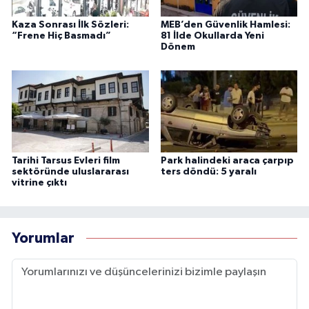
Kaza Sonrası İlk Sözleri:
MEB’den Güvenlik Hamlesi:
“Frene Hiç Basmadı”
81 İlde Okullarda Yeni
Dönem
Tarihi Tarsus Evleri film
Park halindeki araca çarpıp
sektöründe uluslararası
ters döndü: 5 yaralı
vitrine çıktı
Yorumlar