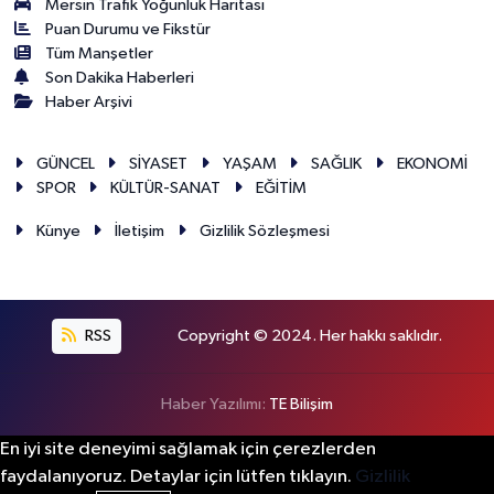
Mersin Trafik Yoğunluk Haritası
Puan Durumu ve Fikstür
Tüm Manşetler
Son Dakika Haberleri
Haber Arşivi
GÜNCEL
SİYASET
YAŞAM
SAĞLIK
EKONOMİ
SPOR
KÜLTÜR-SANAT
EĞİTİM
Künye
İletişim
Gizlilik Sözleşmesi
RSS
Copyright © 2024. Her hakkı saklıdır.
Haber Yazılımı:
TE Bilişim
En iyi site deneyimi sağlamak için çerezlerden
faydalanıyoruz. Detaylar için lütfen tıklayın.
Gizlilik