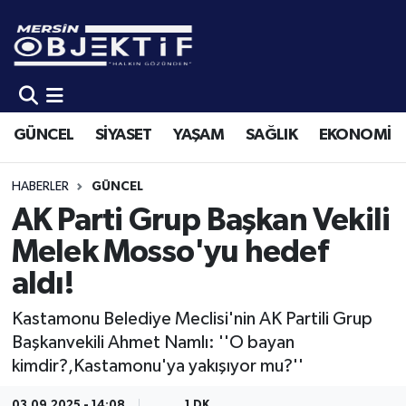
GÜNCEL
Mersin Hava Durumu
SİYASET
Mersin Trafik Yoğunluk Haritası
GÜNCEL
SİYASET
YAŞAM
SAĞLIK
EKONOMİ
YAŞAM
Süper Lig Puan Durumu ve Fikstür
HABERLER
GÜNCEL
SAĞLIK
Tüm Manşetler
AK Parti Grup Başkan Vekili
Melek Mosso'yu hedef
EKONOMİ
Son Dakika Haberleri
aldı!
SPOR
Haber Arşivi
Kastamonu Belediye Meclisi'nin AK Partili Grup
Başkanvekili Ahmet Namlı: ''O bayan
KÜLTÜR-SANAT
kimdir?,Kastamonu'ya yakışıyor mu?''
EĞİTİM
03.09.2025 - 14:08
1 DK