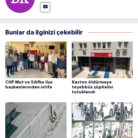
Bunlar da ilginizi çekebilir
CHP Mut ve Silifke ilçe
Kasten öldürmeye
başkanlarından istifa
teşebbüs şüphelisi
tutuklandı