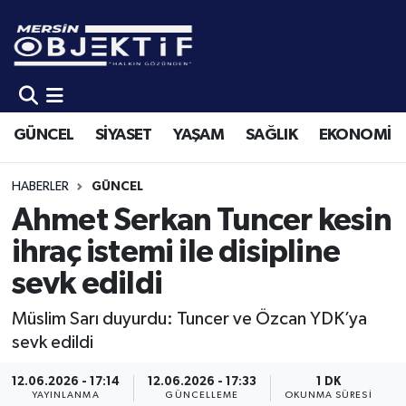
GÜNCEL
Mersin Hava Durumu
SİYASET
Mersin Trafik Yoğunluk Haritası
GÜNCEL
SİYASET
YAŞAM
SAĞLIK
EKONOMİ
YAŞAM
Süper Lig Puan Durumu ve Fikstür
HABERLER
GÜNCEL
SAĞLIK
Tüm Manşetler
Ahmet Serkan Tuncer kesin
ihraç istemi ile disipline
EKONOMİ
Son Dakika Haberleri
sevk edildi
SPOR
Haber Arşivi
Müslim Sarı duyurdu: Tuncer ve Özcan YDK’ya
sevk edildi
KÜLTÜR-SANAT
12.06.2026 - 17:14
12.06.2026 - 17:33
1 DK
EĞİTİM
YAYINLANMA
GÜNCELLEME
OKUNMA SÜRESI