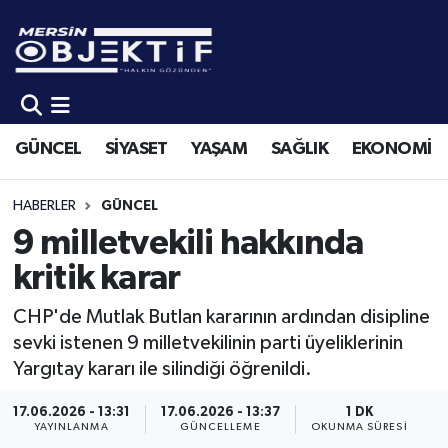
GÜNCEL
Mersin Hava Durumu
SİYASET
Mersin Trafik Yoğunluk Haritası
GÜNCEL
SİYASET
YAŞAM
SAĞLIK
EKONOMİ
YAŞAM
Süper Lig Puan Durumu ve Fikstür
HABERLER
GÜNCEL
SAĞLIK
Tüm Manşetler
9 milletvekili hakkında
kritik karar
EKONOMİ
Son Dakika Haberleri
CHP'de Mutlak Butlan kararının ardından disipline
SPOR
Haber Arşivi
sevki istenen 9 milletvekilinin parti üyeliklerinin
Yargıtay kararı ile silindiği öğrenildi.
KÜLTÜR-SANAT
17.06.2026 - 13:31
17.06.2026 - 13:37
1 DK
YAYINLANMA
GÜNCELLEME
OKUNMA SÜRESI
EĞİTİM