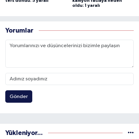
ters döndü: 5 yaralı
kamyon faciaya neden
oldu: 1 yaralı
Yorumlar
Gönder
Yükleniyor...