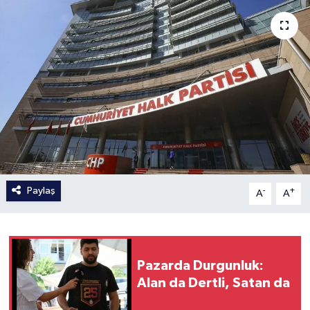
Paylaş
-
+
A
A
Pazarda Durgunluk:
Alan da Dertli, Satan da