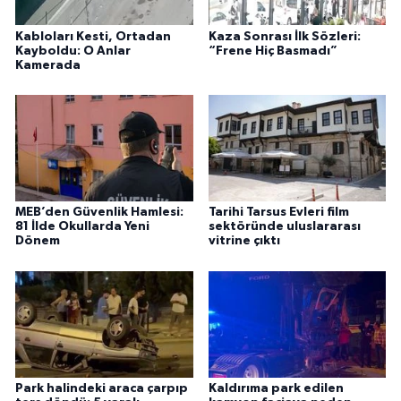
Kabloları Kesti, Ortadan
Kaza Sonrası İlk Sözleri:
Kayboldu: O Anlar
“Frene Hiç Basmadı”
Kamerada
MEB’den Güvenlik Hamlesi:
Tarihi Tarsus Evleri film
81 İlde Okullarda Yeni
sektöründe uluslararası
Dönem
vitrine çıktı
Park halindeki araca çarpıp
Kaldırıma park edilen