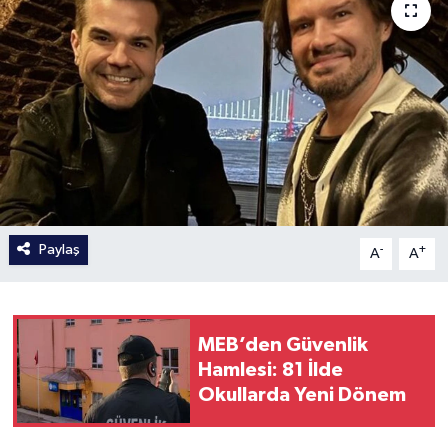
Paylaş
-
+
A
A
MEB’den Güvenlik
Hamlesi: 81 İlde
Okullarda Yeni Dönem