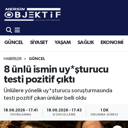
GÜNCEL
Mersin Hava Durumu
SİYASET
Mersin Trafik Yoğunluk Haritası
GÜNCEL
SİYASET
YAŞAM
SAĞLIK
EKONOMİ
YAŞAM
Süper Lig Puan Durumu ve Fikstür
HABERLER
GÜNCEL
SAĞLIK
Tüm Manşetler
8 ünlü ismin uy*şturucu
testi pozitif çıktı
EKONOMİ
Son Dakika Haberleri
Ünlülere yönelik uy*şturucu soruşturmasında
SPOR
Haber Arşivi
testi pozitif çıkan ünlüler belli oldu
KÜLTÜR-SANAT
18.06.2026 - 17:41
18.06.2026 - 17:43
1 DK
YAYINLANMA
GÜNCELLEME
OKUNMA SÜRESI
EĞİTİM