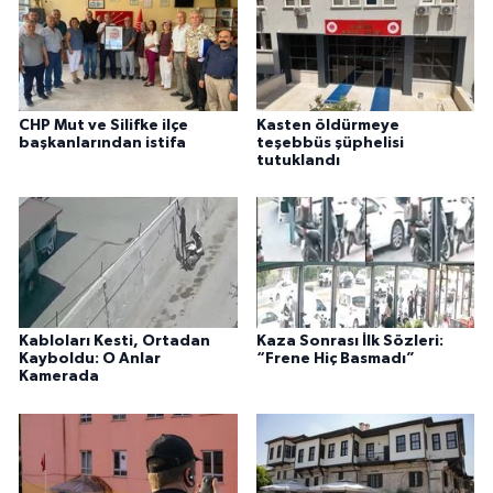
CHP Mut ve Silifke ilçe
Kasten öldürmeye
başkanlarından istifa
teşebbüs şüphelisi
tutuklandı
Kabloları Kesti, Ortadan
Kaza Sonrası İlk Sözleri:
Kayboldu: O Anlar
“Frene Hiç Basmadı”
Kamerada