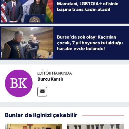
Mamdani, LGBTQIA+ ofisinin
başına trans kadın atadı!
Bursa’da şok olay: Kaçırılan
çocuk, 7 yıl boyunca tutulduğu
harabe evde bulundu!
EDITÖR HAKKINDA
Burcu Karslı
Bunlar da ilginizi çekebilir